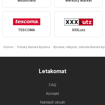
Mountfield
Merkury Market
TESCOMA
XXXLutz
Domov
Ponuky Banská Bystrica
Bývanie, nábytok, záhrada Banská Bys
Letakomat
FAQ
Kontakt
Nahlásiť obsah