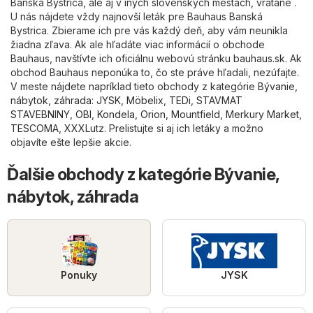
Banská Bystrica, ale aj v iných slovenských mestách, vrátane .
U nás nájdete vždy najnovší leták pre Bauhaus Banská
Bystrica. Zbierame ich pre vás každý deň, aby vám neunikla
žiadna zľava. Ak ale hľadáte viac informácií o obchode
Bauhaus, navštívte ich oficiálnu webovú stránku
bauhaus.sk
. Ak
obchod Bauhaus neponúka to, čo ste práve hľadali, nezúfajte.
V meste nájdete napríklad tieto obchody z kategórie
Bývanie,
nábytok, záhrada
:
JYSK
,
Möbelix
,
TEDi
,
STAVMAT
STAVEBNINY
,
OBI
,
Kondela
,
Orion
,
Mountfield
,
Merkury Market
,
TESCOMA
,
XXXLutz
. Prelistujte si aj ich letáky a možno
objavíte ešte lepšie akcie.
Ďalšie obchody z kategórie Bývanie,
nábytok, záhrada
Ponuky
JYSK