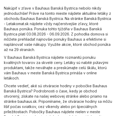
Nakúpiť v zľave v Bauhaus Banská Bystrica nebolo nikdy
jednoduchšie! Práve na tomto mieste nájdete aktuálne letáky z
obchodu Bauhaus Banská Bystrica. Na stránke
Banská Bystrica
- Letakomat.sk
nájdete vždy najčerstvejšie zľavy, ktoré
Bauhaus ponúka. Ponuka tohto týždňa v Bauhaus Banská
Bystrica platí 03.08.2026 - 06.09.2026. Z pohodlia domova si
môžete prehliadať najnovšie ponuky Bauhaus a efektívne si
naplánovať vaše nákupy. Využite akcie, ktoré obchod ponúka
až na 29 stranách.
V Bauhaus Banská Bystrica nájdete rozmanitú ponuku
kvalitných tovarov za skvelé ceny. Letáky sú nabité pútavými
produktami, takže neváhajte a preskúmajte celú škálu, ktorú
vám Bauhaus v meste Banská Bystrica prináša v online
letákoch.
Chcete vedieť, aké sú otváracie hodiny v pobočke Bauhaus
Banská Bystrica? Podrobnosti o čase, kedy je obchod
otvorený, získate na našej webovej stránke alebo priamo na
stránke
bauhaus.sk
. Pripomíname, že otváracie hodiny sa môžu
líšiť počas sviatkov, cez víkendy alebo pri špeciálnych
príležitostiach. Pobočky Bauhaus nájdete nielen v meste