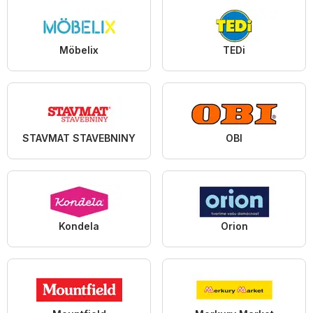
Möbelix
TEDi
STAVMAT STAVEBNINY
OBI
Kondela
Orion