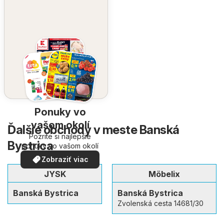
Ponuky vo
vašom okolí
Ďalšie obchody v meste Banská
Pozrite si najlepšie
Bystrica
ponuky vo vašom okolí
Zobraziť viac
JYSK
Möbelix
Banská Bystrica
Banská Bystrica
Zvolenská cesta 14681/30