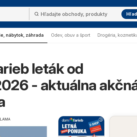
Hľad
ie, nábytok, záhrada
Odev, obuv a šport
Drogéria, kozmetik
rieb leták od
2026 - aktuálna akčn
a
KLAMA