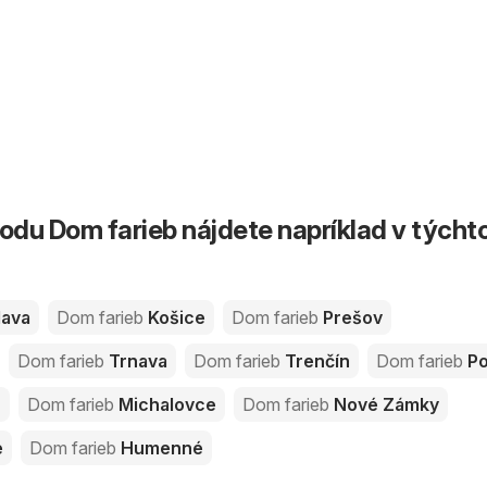
du Dom farieb nájdete napríklad v týcht
lava
Dom farieb
Košice
Dom farieb
Prešov
Dom farieb
Trnava
Dom farieb
Trenčín
Dom farieb
Po
n
Dom farieb
Michalovce
Dom farieb
Nové Zámky
e
Dom farieb
Humenné