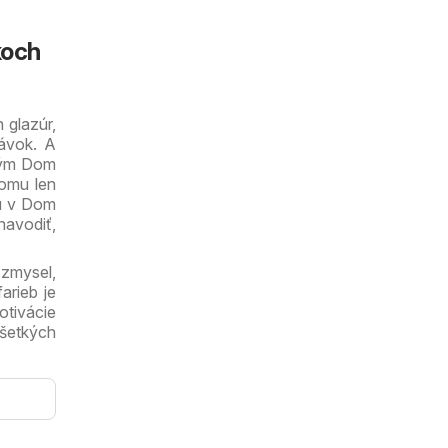
koch
 glazúr,
távok. A
elým Dom
tomu len
tu v Dom
avodiť,
 zmysel,
arieb je
otivácie
všetkých