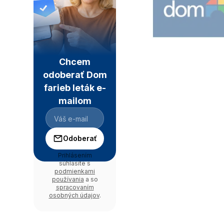
Chcem
odoberať Dom
farieb leták e-
mailom
Odoberať
Prihlásením
súhlasíte s
podmienkami
používania
a so
spracovaním
osobných údajov
.