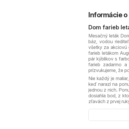
Informácie o
Dom farieb let
Mesačný leták Dom 
báz, vodou riediteľ
všetky za akciovú
farieb letákom Aug
pár kýblikov s farb
farieb zadarmo a
prízvukujeme, že 
Nie každý je malia
keď narazí na ponu
jednou z nich. Ponu
dosiahla bod, z kto
zľavách z prvej ruk