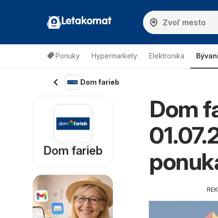
Letakomat
Ponuky
Hypermarkety
Elektronika
Bývan
Dom farieb
Dom fa
01.07.
Dom farieb
ponuk
RE