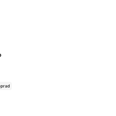
o
prad