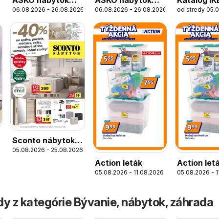
06.08.2026 - 26.08.2026
06.08.2026 - 26.08.2026
od stredy 05.
leták
Bytové doplnky
Sconto nábytok
05.08.2026 - 25.08.2026
leták
Action leták
Action let
05.08.2026 - 11.08.2026
05.08.2026 - 
platný do
11.08.202
y z kategórie Bývanie, nábytok, záhrada