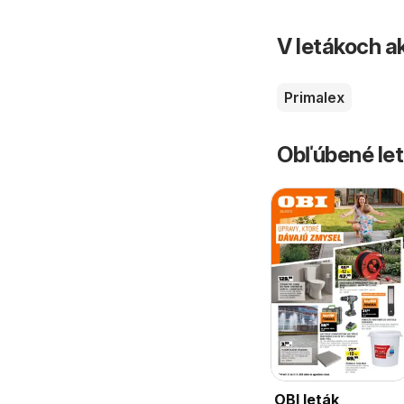
V letákoch ak
Primalex
Obľúbené let
OBI leták