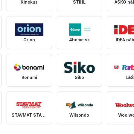
Kinekus
STIHL
ASKO ná
Orion
4home.sk
IDEA ná
Bonami
Siko
L&Š
STAVMAT STAVEBNINY
Wilsondo
Woolwo