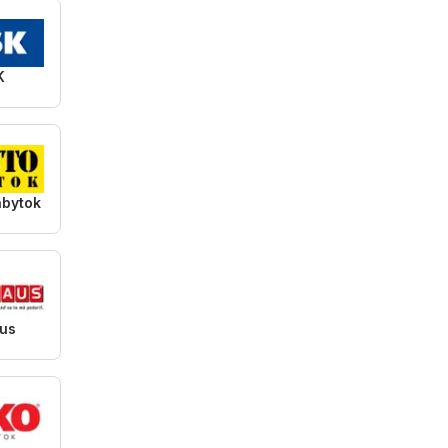
K
ábytok
us