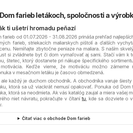
 Dom farieb letákoch, spoločnosti a výrob
ák ti ušetrí hromadu peňazí
farieb od 01.07.2026 - 31.08.2026 prináša prehľad najlepších
ných farieb, striekacích maliarskych pištolí a ďalších vychy
 cenu. Nemíňajte zbytočne peniaze na maliara. S naším skv
ust si zvládnete byt či dom vymaľovať aj sami. Stačí vám k 
ou, štetec, ktorý dostanete pri nákupe špecifického sortimen
 motivácia. Keďže vieme, že motiváciu možno zámerne n
ponuka v mesačnom letáku je časovo obmedzená.
r, ale každý je duchom obchodník. A obchodníka varuje šiesty
ku, ktorá sa už viackrát nemusí opakovať. Ponuka od Dom f
ka, ktorá sa neodmieta. Ak vás katalóg zaujal a miera vašej m
rého niet návratu, pokračujte v čítaní
tu
, kde sa dozviete o 
y.
Čítať viac o obchode Dom farieb