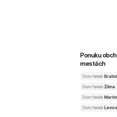
Ponuku obcho
mestách
Dom farieb
Bratis
Dom farieb
Žilina
Dom farieb
Marti
Dom farieb
Levic