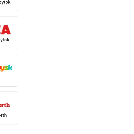
bytok
bytok
rth