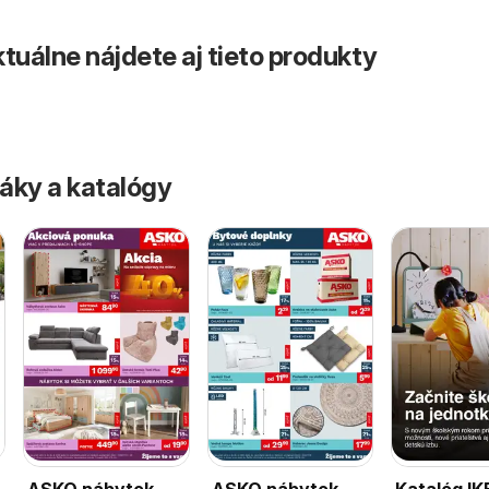
tuálne nájdete aj tieto produkty
áky a katalógy
ASKO nábytok
ASKO nábytok
Katalóg I