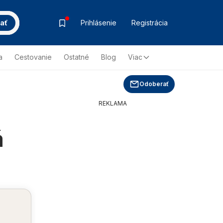
ať
Prihlásenie
Registrácia
a
Cestovanie
Ostatné
Blog
Viac
Odoberať
REKLAMA
á