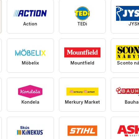
Action
TEDi
JYS
Möbelix
Mountfield
Sconto n
Kondela
Merkury Market
Bauha