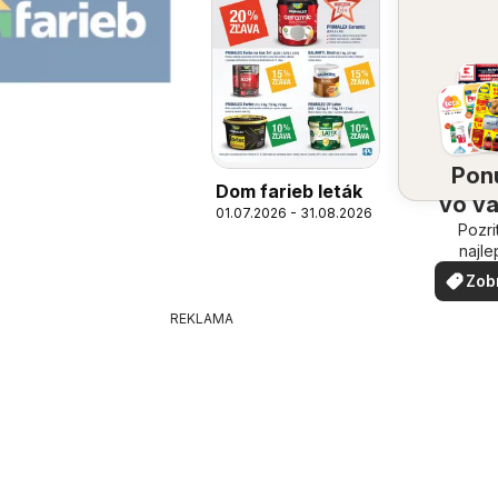
Pon
Dom farieb leták
vo v
01.07.2026 - 31.08.2026
Pozri
oko
najle
ponuk
Zob
vašom 
via
REKLAMA