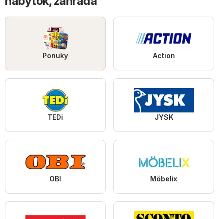
nábytok, záhrada
Ponuky
Action
TEDi
JYSK
OBI
Möbelix