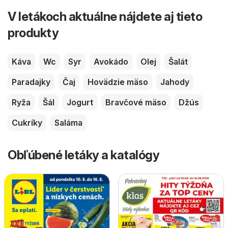
V letákoch aktuálne nájdete aj tieto
produkty
Káva
Wc
Syr
Avokádo
Olej
Šalát
Paradajky
Čaj
Hovädzie mäso
Jahody
Ryža
Šál
Jogurt
Bravčové mäso
Džús
Cukríky
Saláma
Obľúbené letáky a katalógy