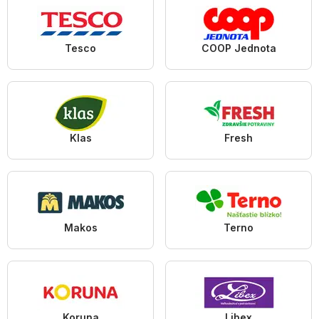
Tesco
COOP Jednota
Klas
Fresh
Makos
Terno
Koruna
Libex