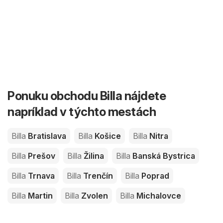
Ponuku obchodu Billa nájdete
napríklad v týchto mestách
Billa
Bratislava
Billa
Košice
Billa
Nitra
Billa
Prešov
Billa
Žilina
Billa
Banská Bystrica
Billa
Trnava
Billa
Trenčín
Billa
Poprad
Billa
Martin
Billa
Zvolen
Billa
Michalovce