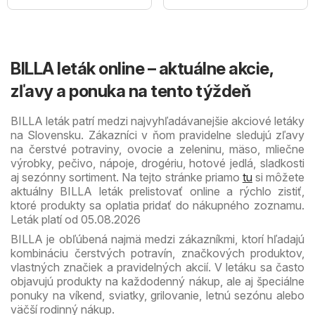
BILLA leták online – aktuálne akcie,
zľavy a ponuka na tento týždeň
BILLA leták patrí medzi najvyhľadávanejšie akciové letáky
na Slovensku. Zákazníci v ňom pravidelne sledujú zľavy
na čerstvé potraviny, ovocie a zeleninu, mäso, mliečne
výrobky, pečivo, nápoje, drogériu, hotové jedlá, sladkosti
aj sezónny sortiment. Na tejto stránke priamo
tu
si môžete
aktuálny BILLA leták prelistovať online a rýchlo zistiť,
ktoré produkty sa oplatia pridať do nákupného zoznamu.
Leták platí od 05.08.2026
BILLA je obľúbená najmä medzi zákazníkmi, ktorí hľadajú
kombináciu čerstvých potravín, značkových produktov,
vlastných značiek a pravidelných akcií. V letáku sa často
objavujú produkty na každodenný nákup, ale aj špeciálne
ponuky na víkend, sviatky, grilovanie, letnú sezónu alebo
väčší rodinný nákup.