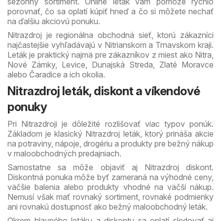
sezónny sortiment. Online leták vám pomôže rýchlo
porovnať, čo sa oplatí kúpiť hneď a čo si môžete nechať
na ďalšiu akciovú ponuku.
Nitrazdroj je regionálna obchodná sieť, ktorú zákazníci
najčastejšie vyhľadávajú v Nitrianskom a Trnavskom kraji.
Leták je praktický najmä pre zákazníkov z miest ako Nitra,
Nové Zámky, Levice, Dunajská Streda, Zlaté Moravce
alebo Čaradice a ich okolia.
Nitrazdroj leták, diskont a víkendové
ponuky
Pri Nitrazdroji je dôležité rozlišovať viac typov ponúk.
Základom je klasický Nitrazdroj leták, ktorý prináša akcie
na potraviny, nápoje, drogériu a produkty pre bežný nákup
v maloobchodných predajniach.
Samostatne sa môže objaviť aj Nitrazdroj diskont.
Diskontná ponuka môže byť zameraná na výhodné ceny,
väčšie balenia alebo produkty vhodné na väčší nákup.
Nemusí však mať rovnaký sortiment, rovnaké podmienky
ani rovnakú dostupnosť ako bežný maloobchodný leták.
Okrem hlavného letáku a diskontu sa oplatí sledovať aj