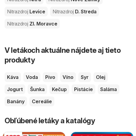
Nitrazdroj
Levice
Nitrazdroj
D. Streda
Nitrazdroj
Zl. Moravce
V letákoch aktuálne nájdete aj tieto
produkty
Káva
Voda
Pivo
Víno
Syr
Olej
Jogurt
Šunka
Kečup
Pistácie
Saláma
Banány
Cereálie
Obľúbené letáky a katalógy