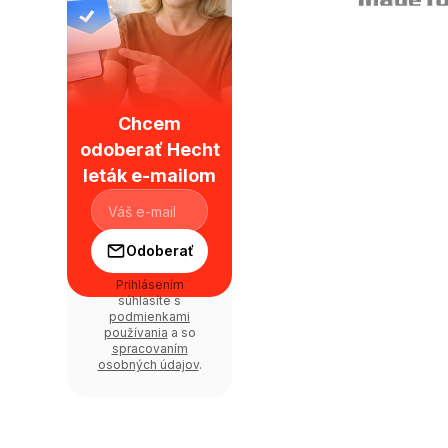
Chcem
odoberať Hecht
leták e-mailom
Odoberať
Prihlásením
súhlasíte s
podmienkami
používania
a so
spracovaním
osobných údajov
.