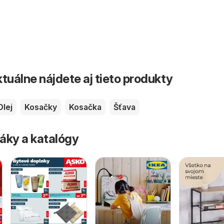
tuálne nájdete aj tieto produkty
Olej
Kosačky
Kosačka
Šťava
áky a katalógy