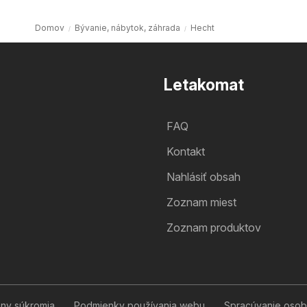
Domov
Bývanie, nábytok, záhrada
Hecht
Letakomat
FAQ
Kontakt
Nahlásiť obsah
Zoznam miest
Zoznam produktov
Hecht leták
Chcem odoberať leták
any súkromia
Podmienky používania webu
Spracúvanie osob