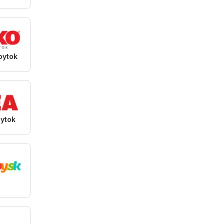
bytok
bytok