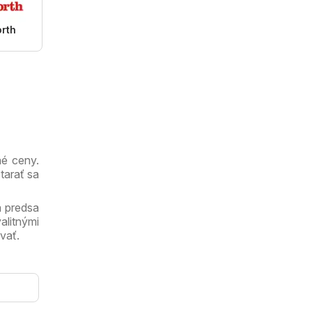
rth
né ceny.
Starať sa
a predsa
litnými
vať.