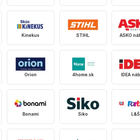
Kinekus
STIHL
ASKO ná
Orion
4home.sk
IDEA ná
Bonami
Siko
L&Š