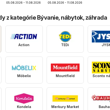
05.08.2026 - 11.08.2026
05.08.2026 - 11.08.2026
platný do
11.08.2026
y z kategórie Bývanie, nábytok, záhrada
Action
TEDi
JYS
Möbelix
Mountfield
Sconto n
Kondela
Merkury Market
Bauha