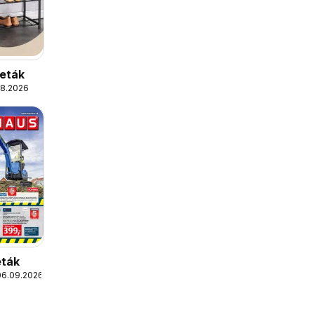
leták
08.2026
eták
06.09.2026