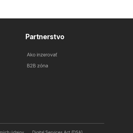
Partnerstvo
Ako inzerovať
B2B zóna
ných údajov
Digital Services Act (DSA)