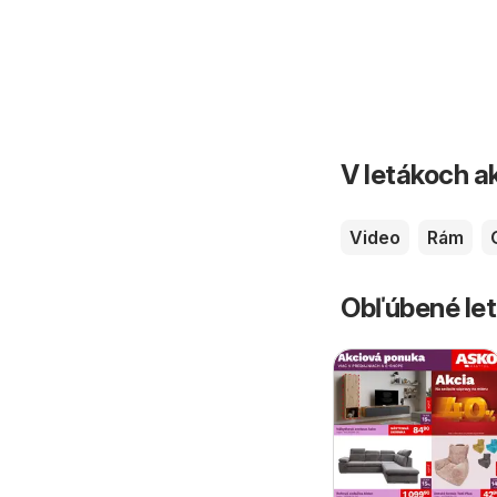
V letákoch ak
Video
Rám
Obľúbené let