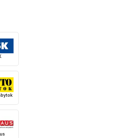
K
ábytok
us