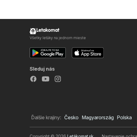
Letakomat
Všetky letáky na jednom mieste
Sleduj nás
Ďalšie krajiny:
Česko
Magyarország
Polska
Copyright © 2026
Letákomat.sk
.
Nastavenie ochr