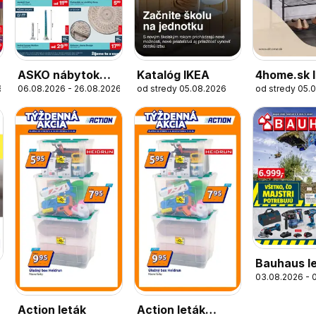
ASKO nábytok
Katalóg IKEA
4home.sk 
6
06.08.2026 - 26.08.2026
od stredy 05.08.2026
od stredy 05.
Bytové doplnky
Bauhaus l
03.08.2026 - 
6
Action leták
Action leták