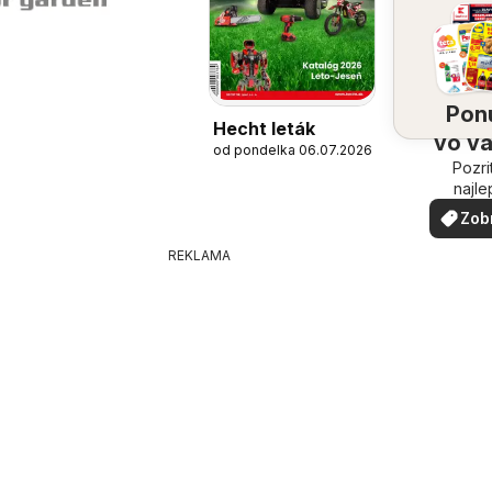
Pon
Hecht leták
vo v
od pondelka 06.07.2026
Pozri
oko
najle
ponuk
Zob
vašom 
via
REKLAMA