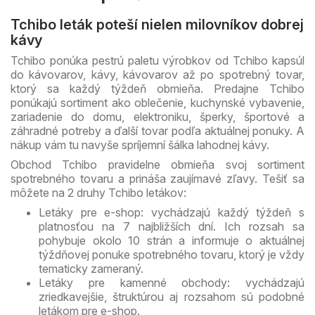
Tchibo leták poteší nielen milovníkov dobrej
kávy
Tchibo ponúka pestrú paletu výrobkov od Tchibo kapsúl
do kávovarov, kávy, kávovarov až po spotrebný tovar,
ktorý sa každý týždeň obmieňa. Predajne Tchibo
ponúkajú sortiment ako oblečenie, kuchynské vybavenie,
zariadenie do domu, elektroniku, šperky, športové a
záhradné potreby a ďalší tovar podľa aktuálnej ponuky. A
nákup vám tu navyše spríjemní šálka lahodnej kávy.
Obchod Tchibo pravidelne obmieňa svoj sortiment
spotrebného tovaru a prináša zaujímavé zľavy. Tešiť sa
môžete na 2 druhy Tchibo letákov:
Letáky pre e-shop: vychádzajú každý týždeň s
platnosťou na 7 najbližších dní. Ich rozsah sa
pohybuje okolo 10 strán a informuje o aktuálnej
týždňovej ponuke spotrebného tovaru, ktorý je vždy
tematicky zameraný.
Letáky pre kamenné obchody: vychádzajú
zriedkavejšie, štruktúrou aj rozsahom sú podobné
letákom pre e-shop.