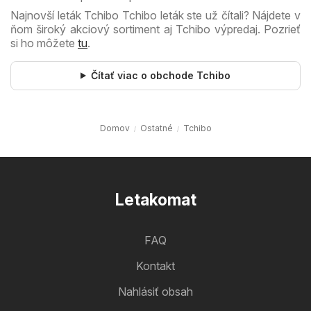
Najnovší leták Tchibo Tchibo leták ste už čítali? Nájdete v
ňom široký akciový sortiment aj Tchibo výpredaj. Pozrieť
si ho môžete
tu
.
Čítať viac o obchode Tchibo
Domov
Ostatné
Tchibo
Letakomat
FAQ
Kontakt
Nahlásiť obsah