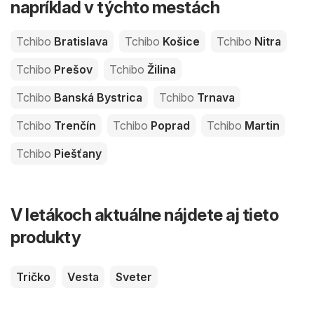
napríklad v týchto mestách
Tchibo
Bratislava
Tchibo
Košice
Tchibo
Nitra
Tchibo
Prešov
Tchibo
Žilina
Tchibo
Banská Bystrica
Tchibo
Trnava
Tchibo
Trenčín
Tchibo
Poprad
Tchibo
Martin
Tchibo
Piešťany
V letákoch aktuálne nájdete aj tieto
produkty
Tričko
Vesta
Sveter