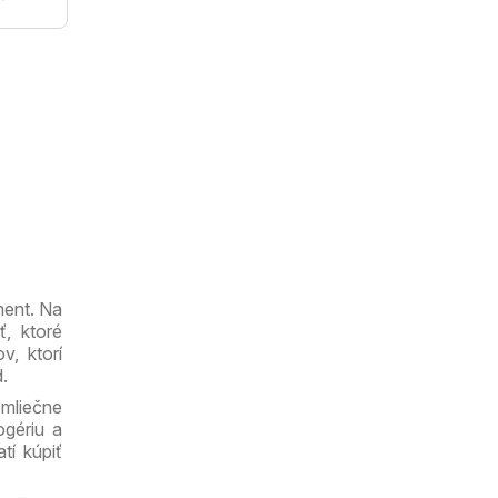
ment. Na
ť, ktoré
v, ktorí
.
mliečne
ogériu a
tí kúpiť