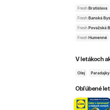
Fresh
Bratislava
Fresh
Banská Bys
Fresh
Považská B
Fresh
Humenné
V letákoch ak
Olej
Paradajky
Obľúbené let