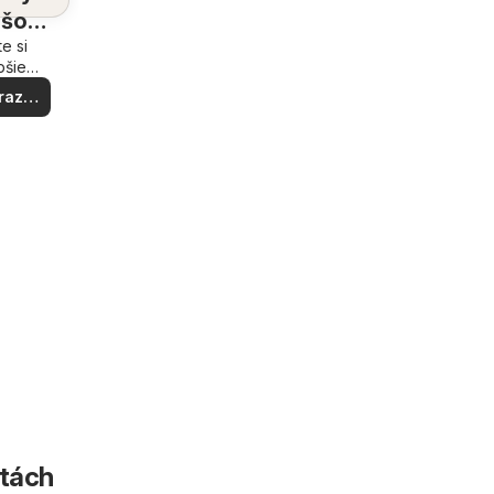
ašom
te si
lí
pšie
y vo
raziť
okolí
c
stách