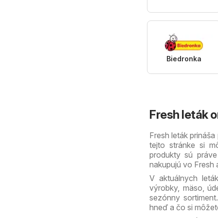
Biedronka
Fresh leták o
Fresh leták prináša
tejto stránke si m
produkty sú práve
nakupujú vo Fresh 
V aktuálnych letá
výrobky, mäso, úden
sezónny sortiment.
hneď a čo si môžete