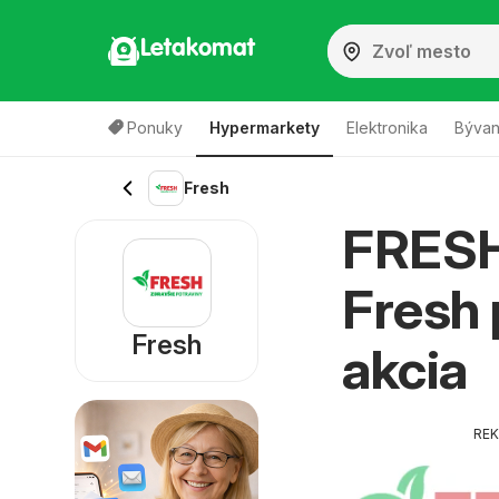
Letakomat
Ponuky
Hypermarkety
Elektronika
Bývan
Fresh
FRESH 
Fresh 
Fresh
akcia
RE