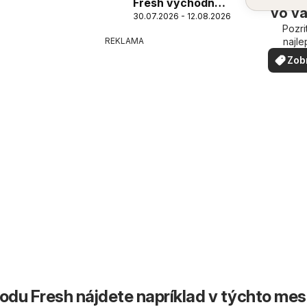
Fresh východné
vo v
30.07.2026 - 12.08.2026
Slovensko
Pozri
oko
najle
REKLAMA
ponuk
Zob
vašom 
via
du Fresh nájdete napríklad v týchto me