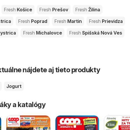
Fresh
Košice
Fresh
Prešov
Fresh
Žilina
trica
Fresh
Poprad
Fresh
Martin
Fresh
Prievidza
ystrica
Fresh
Michalovce
Fresh
Spišská Nová Ves
tuálne nájdete aj tieto produkty
Jogurt
áky a katalógy