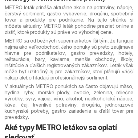
METRO leták prináša aktuálne akcie na potraviny, nápoje,
čerstvý sortiment, gastro vybavenie, drogériu, spotrebný
tovar a produkty pre podnikanie. Na tejto stránke si
môžete aktuálny METRO leták pohodlne prezrieť online a
zistiť, ktoré produkty sú práve vo výhodnej cene.
METRO sa od bežných supermarketov líši tým, že funguje
najmä ako veľkoobchod. Jeho ponuky sú preto zaujímavé
hlavne pre podnikateľov, gastro prevádzky, hotely,
reštaurácie, bary, kaviarne, menšie obchody, školy,
inštitúcie a ďalších registrovaných zákazníkov. Leták však
môže byť užitočný aj pre zákazníkov, ktorí plánujú väčší
nákup alebo hľadajú profesionálnejší sortiment.
V aktuálnych METRO ponukách sa často objavujú mäso,
hydina, ryby, morské plody, ovocie, zelenina, mliečne
výrobky, syry, vajcia, víno, alkohol, nealkoholické nápoje,
káva, čaj, trvanlivé potraviny, drogéria, jednorazové
kuchynské potreby, gastro zariadenia a ďalší tovar pre
prevádzky.
Aké typy METRO letákov sa oplatí
sledovať