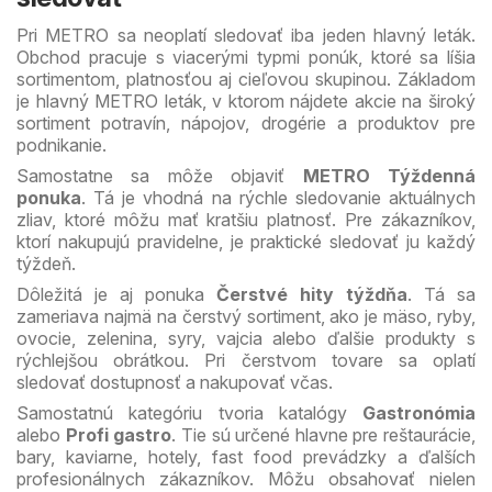
Pri METRO sa neoplatí sledovať iba jeden hlavný leták.
Obchod pracuje s viacerými typmi ponúk, ktoré sa líšia
sortimentom, platnosťou aj cieľovou skupinou. Základom
je hlavný METRO leták, v ktorom nájdete akcie na široký
sortiment potravín, nápojov, drogérie a produktov pre
podnikanie.
Samostatne sa môže objaviť
METRO Týždenná
ponuka
. Tá je vhodná na rýchle sledovanie aktuálnych
zliav, ktoré môžu mať kratšiu platnosť. Pre zákazníkov,
ktorí nakupujú pravidelne, je praktické sledovať ju každý
týždeň.
Dôležitá je aj ponuka
Čerstvé hity týždňa
. Tá sa
zameriava najmä na čerstvý sortiment, ako je mäso, ryby,
ovocie, zelenina, syry, vajcia alebo ďalšie produkty s
rýchlejšou obrátkou. Pri čerstvom tovare sa oplatí
sledovať dostupnosť a nakupovať včas.
Samostatnú kategóriu tvoria katalógy
Gastronómia
alebo
Profi gastro
. Tie sú určené hlavne pre reštaurácie,
bary, kaviarne, hotely, fast food prevádzky a ďalších
profesionálnych zákazníkov. Môžu obsahovať nielen