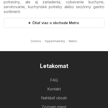
potraviny, ale aj zariadenia, vybavenie kuchyne,
servírovanie, kuchynské potreby alebo sezónny gastro
sortiment.
Čítať viac o obchode Metro
Domov
Hypermarkety
Metro
Letakomat
FAQ
Kontakt
Nahlásiť obsah
Zoznam miest