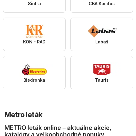
Sintra
CBA Komfos
KON - RAD
Labaš
Biedronka
Tauris
Metro leták
METRO leták online – aktuálne akcie,
katalógy a veľkoobchodné ponuky