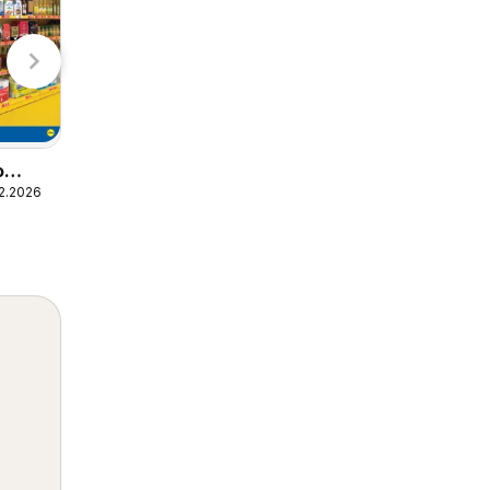
o
Lidl zmrzlináreň
12.2026
05.05.2026 - 31.10.2026
Lidl