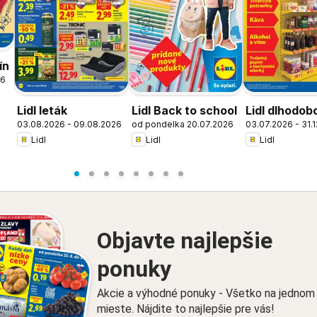
ín
26
Lidl leták
Lidl Back to school
Lidl dlhodob
03.08.2026 - 09.08.2026
od pondelka 20.07.2026
03.07.2026 - 31.
zlacnené
Lidl
Lidl
Lidl
Objavte najlepšie
ponuky
Akcie a výhodné ponuky - Všetko na jednom
mieste. Nájdite to najlepšie pre vás!