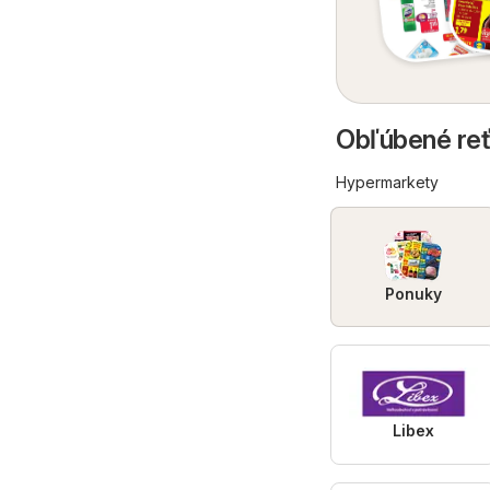
Obľúbené reť
Hypermarkety
Ponuky
Libex