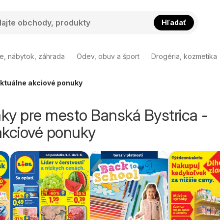
Hľadať
e, nábytok, záhrada
Odev, obuv a šport
Drogéria, kozmetika
Aktuálne akciové ponuky
áky pre mesto Banská Bystrica -
akciové ponuky