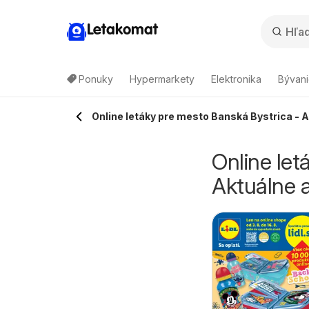
Letakomat
Ponuky
Hypermarkety
Elektronika
Bývani
Online letáky pre mesto Banská Bystrica - 
Online let
Aktuálne 
iK leták platný do
Kraj leták
7.08.2026 - 16.08.2026
6.08.2026
06.08.2026 - 12.08.2026
Kik
Kraj