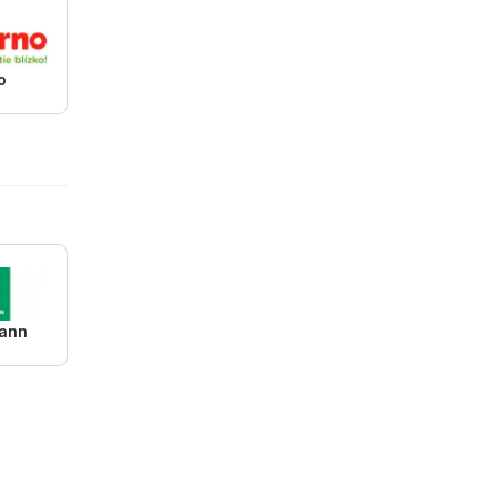
o
ann