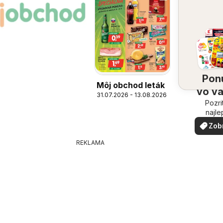
Pon
Môj obchod leták
vo v
31.07.2026 - 13.08.2026
Pozri
oko
najle
ponuk
Zob
vašom 
via
REKLAMA