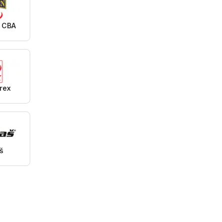
 CBA
rex
š