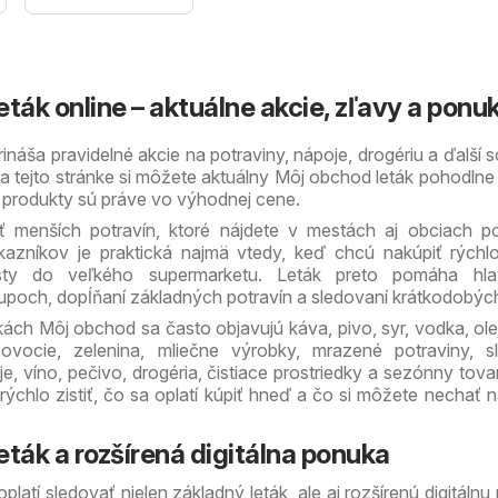
ták online – aktuálne akcie, zľavy a ponu
ináša pravidelné akcie na potraviny, nápoje, drogériu a ďalší s
 tejto stránke si môžete aktuálny Môj obchod leták pohodlne 
oré produkty sú práve vo výhodnej cene.
ť menších potravín, ktoré nájdete v mestách aj obciach p
azníkov je praktická najmä vtedy, keď chcú nakúpiť rýchlo
y do veľkého supermarketu. Leták preto pomáha hla
och, dopĺňaní základných potravín a sledovaní krátkodobých 
ách Môj obchod sa často objavujú káva, pivo, syr, vodka, ole
vocie, zelenina, mliečne výrobky, mrazené potraviny, sla
e, víno, pečivo, drogéria, čistiace prostriedky a sezónny tovar
chlo zistiť, čo sa oplatí kúpiť hneď a čo si môžete nechať n
eták a rozšírená digitálna ponuka
platí sledovať nielen základný leták, ale aj rozšírenú digitálnu