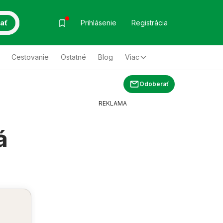
ať
Prihlásenie
Registrácia
Cestovanie
Ostatné
Blog
Viac
Odoberať
REKLAMA
á