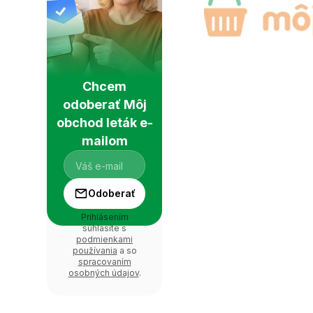
Chcem
odoberať Môj
obchod leták e-
mailom
Odoberať
Prihlásením
súhlasíte s
podmienkami
používania
a so
spracovaním
osobných údajov
.