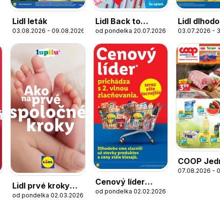
6
Lidl leták
Lidl Back to
Lidl dlhod
03.08.2026 - 09.08.2026
od pondelka 20.07.2026
03.07.2026 - 3
school
zlacnené
COOP Jed
07.08.2026 - 
cez víkend
Cenový líder
výhodnejš
Lidl prvé kroky
od pondelka 02.02.2026
zlacňuje
od pondelka 02.03.2026
spolu