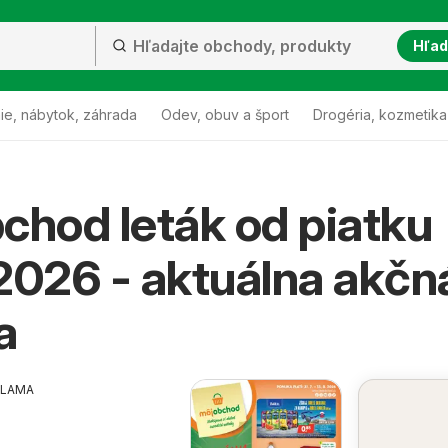
Hľad
ie, nábytok, záhrada
Odev, obuv a šport
Drogéria, kozmetika
chod leták od piatku
2026 - aktuálna akčn
a
KLAMA