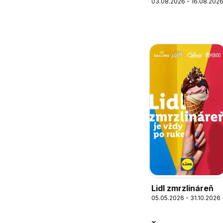
03.08.2026 - 16.08.202
magazín
Lidl zmrzlináreň
05.05.2026 - 31.10.2026