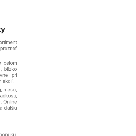
ky
ortiment
prezrieť
o celom
, blízko
vne pri
akcií.
j, mäso,
dkosti,
. Online
a ďalšiu
 ponuku.