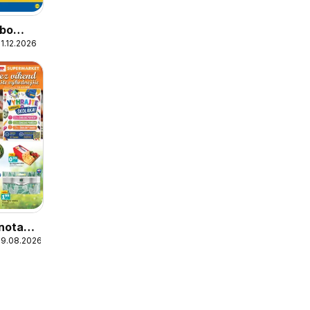
obo
1.12.2026
nota
09.08.2026
 ešte
ie