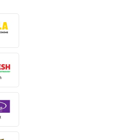
a
h
x