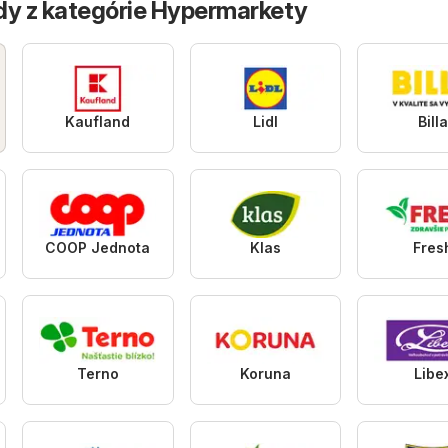
dy z kategórie Hypermarkety
Kaufland
Lidl
Bill
COOP Jednota
Klas
Fres
Terno
Koruna
Libe