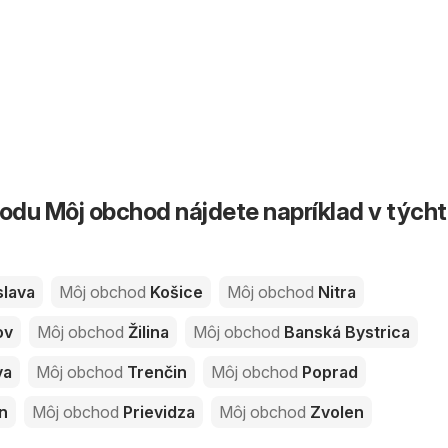
du Môj obchod nájdete napríklad v tých
slava
Môj obchod
Košice
Môj obchod
Nitra
ov
Môj obchod
Žilina
Môj obchod
Banská Bystrica
va
Môj obchod
Trenčin
Môj obchod
Poprad
n
Môj obchod
Prievidza
Môj obchod
Zvolen