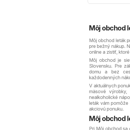
Môj obchod le
Môj obchod leták pr
pre bežný nákup. Na
online a zistiť, kt
Môj obchod je sie
Slovensku. Pre zák
domu a bez cest
každodenných nákup
V aktuálnych ponuk
mäsové výrobky, o
nealkoholické nápoj
leták vám pomôže rý
akciovú ponuku.
Môj obchod l
Pri Môj obchod sa o