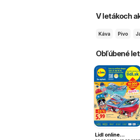
V letákoch ak
Káva
Pivo
J
Obľúbené let
Lidl online