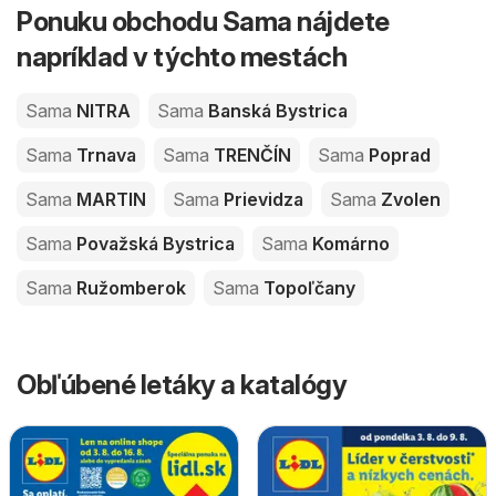
Ponuku obchodu Sama nájdete
napríklad v týchto mestách
Sama
NITRA
Sama
Banská Bystrica
Sama
Trnava
Sama
TRENČÍN
Sama
Poprad
Sama
MARTIN
Sama
Prievidza
Sama
Zvolen
Sama
Považská Bystrica
Sama
Komárno
Sama
Ružomberok
Sama
Topoľčany
Obľúbené letáky a katalógy