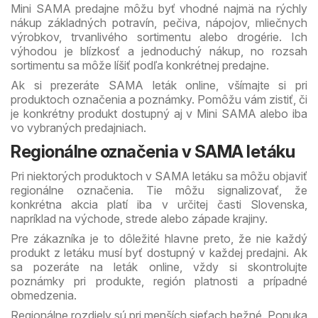
Mini SAMA predajne môžu byť vhodné najmä na rýchly
nákup základných potravín, pečiva, nápojov, mliečnych
výrobkov, trvanlivého sortimentu alebo drogérie. Ich
výhodou je blízkosť a jednoduchý nákup, no rozsah
sortimentu sa môže líšiť podľa konkrétnej predajne.
Ak si prezeráte SAMA leták online, všímajte si pri
produktoch označenia a poznámky. Pomôžu vám zistiť, či
je konkrétny produkt dostupný aj v Mini SAMA alebo iba
vo vybraných predajniach.
Regionálne označenia v SAMA letáku
Pri niektorých produktoch v SAMA letáku sa môžu objaviť
regionálne označenia. Tie môžu signalizovať, že
konkrétna akcia platí iba v určitej časti Slovenska,
napríklad na východe, strede alebo západe krajiny.
Pre zákazníka je to dôležité hlavne preto, že nie každý
produkt z letáku musí byť dostupný v každej predajni. Ak
sa pozeráte na leták online, vždy si skontrolujte
poznámky pri produkte, región platnosti a prípadné
obmedzenia.
Regionálne rozdiely sú pri menších sieťach bežné. Ponuka