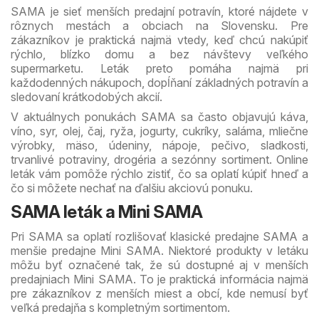
SAMA je sieť menších predajní potravín, ktoré nájdete v
rôznych mestách a obciach na Slovensku. Pre
zákazníkov je praktická najmä vtedy, keď chcú nakúpiť
rýchlo, blízko domu a bez návštevy veľkého
supermarketu. Leták preto pomáha najmä pri
každodenných nákupoch, dopĺňaní základných potravín a
sledovaní krátkodobých akcií.
V aktuálnych ponukách SAMA sa často objavujú káva,
víno, syr, olej, čaj, ryža, jogurty, cukríky, saláma, mliečne
výrobky, mäso, údeniny, nápoje, pečivo, sladkosti,
trvanlivé potraviny, drogéria a sezónny sortiment. Online
leták vám pomôže rýchlo zistiť, čo sa oplatí kúpiť hneď a
čo si môžete nechať na ďalšiu akciovú ponuku.
SAMA leták a Mini SAMA
Pri SAMA sa oplatí rozlišovať klasické predajne SAMA a
menšie predajne Mini SAMA. Niektoré produkty v letáku
môžu byť označené tak, že sú dostupné aj v menších
predajniach Mini SAMA. To je praktická informácia najmä
pre zákazníkov z menších miest a obcí, kde nemusí byť
veľká predajňa s kompletným sortimentom.