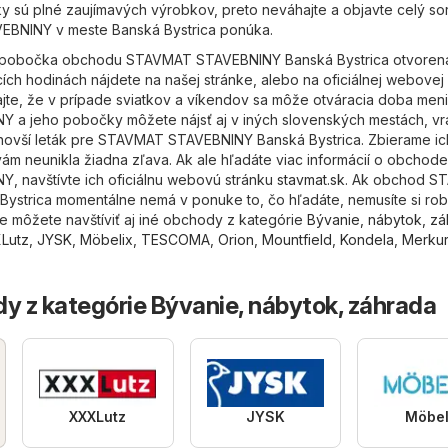
ky sú plné zaujímavých výrobkov, preto neváhajte a objavte celý sor
BNINY v meste Banská Bystrica ponúka.
e pobočka obchodu STAVMAT STAVEBNINY Banská Bystrica otvoren
cích hodinách nájdete na našej stránke, alebo na oficiálnej webovej
jte, že v prípade sviatkov a víkendov sa môže otváracia doba meni
a jeho pobočky môžete nájsť aj v iných slovenských mestách, vrá
jnovší leták pre STAVMAT STAVEBNINY Banská Bystrica. Zbierame ic
ám neunikla žiadna zľava. Ak ale hľadáte viac informácií o obchode
 navštívte ich oficiálnu webovú stránku
stavmat.sk
. Ak obchod S
strica momentálne nemá v ponuke to, čo hľadáte, nemusíte si rob
te môžete navštíviť aj iné obchody z kategórie
Bývanie, nábytok, z
Lutz
,
JYSK
,
Möbelix
,
TESCOMA
,
Orion
,
Mountfield
,
Kondela
,
Merku
y z kategórie Bývanie, nábytok, záhrada
XXXLutz
JYSK
Möbel