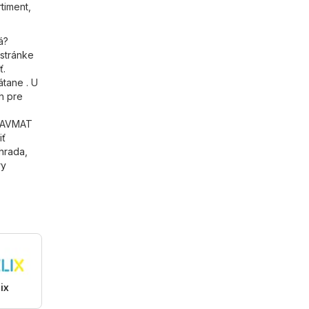
timent,
á?
 stránke
ť.
tane . U
h pre
TAVMAT
iť
áhrada
,
ry
ix