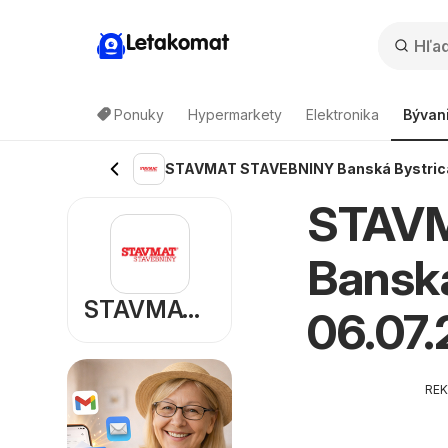
Letakomat
Ponuky
Hypermarkety
Elektronika
Bývan
STAVMAT STAVEBNINY Banská Bystric
STAV
Banská
STAVMAT STAVEBNINY
06.07
RE