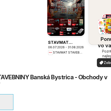
Pon
STAVMAT
vo v
06.07.2026 - 31.08.2026
STAVEBNINY
Pozri
oko
STAVMAT STAVEBNINY
leták
najle
ponuk
Zob
vašom 
via
VEBNINY Banská Bystrica - Obchody v
í
a