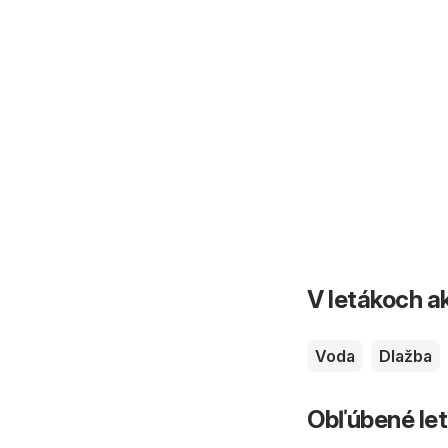
V letákoch ak
Voda
Dlažba
Obľúbené let