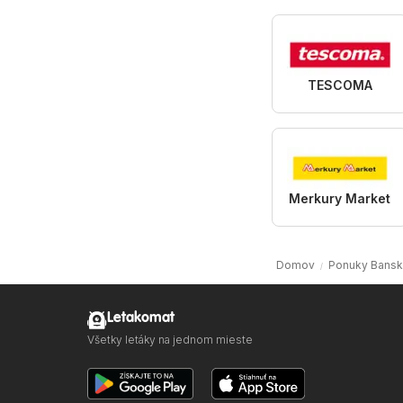
TESCOMA
Merkury Market
Domov
Ponuky Banská
Letakomat
Všetky letáky na jednom mieste