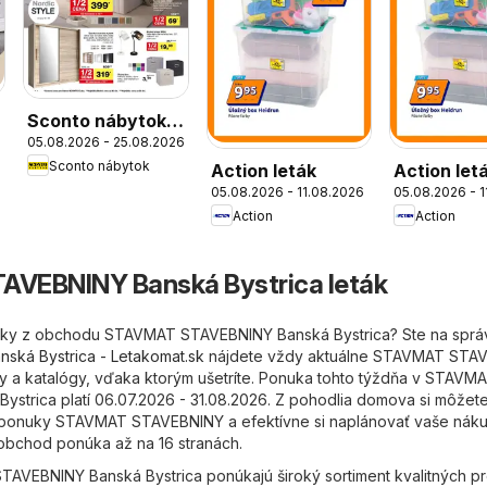
Sconto nábytok
05.08.2026 - 25.08.2026
leták
Sconto nábytok
Action leták
Action let
05.08.2026 - 11.08.2026
05.08.2026 - 
platný do
Action
Action
11.08.202
VEBNINY Banská Bystrica leták
táky z obchodu STAVMAT STAVEBNINY Banská Bystrica? Ste na spr
nská Bystrica - Letakomat.sk
nájdete vždy aktuálne STAVMAT STA
ky a katalógy, vďaka ktorým ušetríte. Ponuka tohto týždňa v STAVM
strica platí 06.07.2026 - 31.08.2026. Z pohodlia domova si môžet
e ponuky STAVMAT STAVEBNINY a efektívne si naplánovať vaše náku
 obchod ponúka až na 16 stranách.
AVEBNINY Banská Bystrica ponúkajú široký sortiment kvalitných p