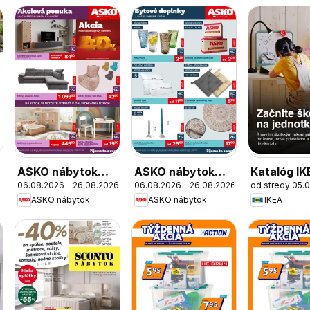
ASKO nábytok
ASKO nábytok
Katalóg I
06.08.2026 - 26.08.2026
06.08.2026 - 26.08.2026
od stredy 05.
leták
Bytové doplnky
ASKO nábytok
ASKO nábytok
IKEA