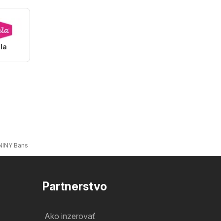
la
NY Banská Bystrica
Partnerstvo
Ako inzerovať