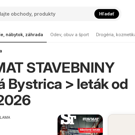
Hľadať
ie, nábytok, záhrada
Odev, obuv a šport
Drogéria, kozmetik
a
MAT STAVEBNINY
 Bystrica > leták od
.2026
KLAMA