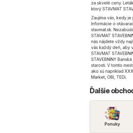
za skvelé ceny. Letá
ktorý STAVMAT STAVE
Zaujíma vás, kedy j
Informácie o otávara
stavmat.sk
. Nezabúda
STAVMAT STAVEBNINY 
nás nájdete vždy na
vás každý deň, aby v
STAVMAT STAVEBNINY,
STAVEBNINY Banská By
starosti. V tomto mes
ako sú napríklad
XXX
Market
,
OBI
,
TEDi
.
Ďalšie obchod
Ponuky