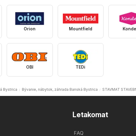
Orion
Mountfield
Konde
OBI
TEDi
 Bystrica
Bývanie, nábytok, záhrada Banská Bystrica
STAVMAT STAVEBNI
Letakomat
FAQ