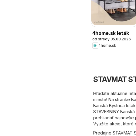
4home.sk leták
od stredy 05.08.2026
4home.sk
STAVMAT STA
Hľadáte aktuálne le
mieste! Na stránke
Ba
Banská Bystrica letá
STAVEBNINY Banská By
prehliadať najnovši
Využite akcie, ktoré
Predajne STAVMAT ST