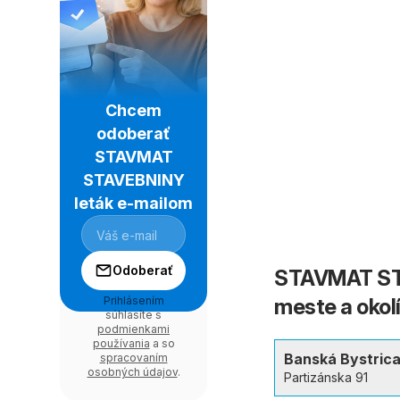
Chcem
odoberať
STAVMAT
STAVEBNINY
leták e-mailom
Odoberať
STAVMAT STA
Prihlásením
meste a okol
súhlasíte s
podmienkami
používania
a so
Banská Bystric
spracovaním
osobných údajov
.
Partizánska 91