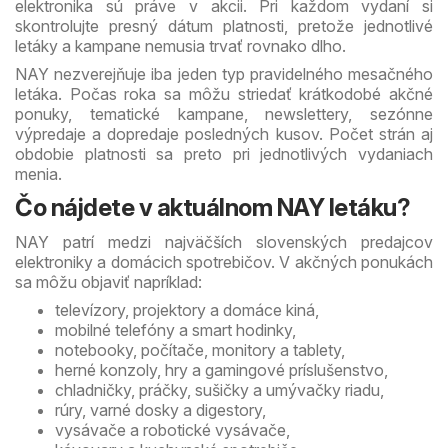
elektronika sú práve v akcii. Pri každom vydaní si
skontrolujte presný dátum platnosti, pretože jednotlivé
letáky a kampane nemusia trvať rovnako dlho.
NAY nezverejňuje iba jeden typ pravidelného mesačného
letáka. Počas roka sa môžu striedať krátkodobé akčné
ponuky, tematické kampane, newslettery, sezónne
výpredaje a dopredaje posledných kusov. Počet strán aj
obdobie platnosti sa preto pri jednotlivých vydaniach
menia.
Čo nájdete v aktuálnom NAY letáku?
NAY patrí medzi najväčších slovenských predajcov
elektroniky a domácich spotrebičov. V akčných ponukách
sa môžu objaviť napríklad:
televízory, projektory a domáce kiná,
mobilné telefóny a smart hodinky,
notebooky, počítače, monitory a tablety,
herné konzoly, hry a gamingové príslušenstvo,
chladničky, práčky, sušičky a umývačky riadu,
rúry, varné dosky a digestory,
vysávače a robotické vysávače,