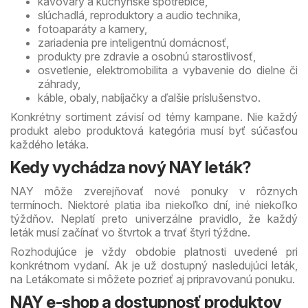
kávovary a kuchynské spotrebiče,
slúchadlá, reproduktory a audio technika,
fotoaparáty a kamery,
zariadenia pre inteligentnú domácnosť,
produkty pre zdravie a osobnú starostlivosť,
osvetlenie, elektromobilita a vybavenie do dielne či
záhrady,
káble, obaly, nabíjačky a ďalšie príslušenstvo.
Konkrétny sortiment závisí od témy kampane. Nie každý
produkt alebo produktová kategória musí byť súčasťou
každého letáka.
Kedy vychádza nový NAY leták?
NAY môže zverejňovať nové ponuky v rôznych
termínoch. Niektoré platia iba niekoľko dní, iné niekoľko
týždňov. Neplatí preto univerzálne pravidlo, že každý
leták musí začínať vo štvrtok a trvať štyri týždne.
Rozhodujúce je vždy obdobie platnosti uvedené pri
konkrétnom vydaní. Ak je už dostupný nasledujúci leták,
na Letákomate si môžete pozrieť aj pripravovanú ponuku.
NAY e-shop a dostupnosť produktov