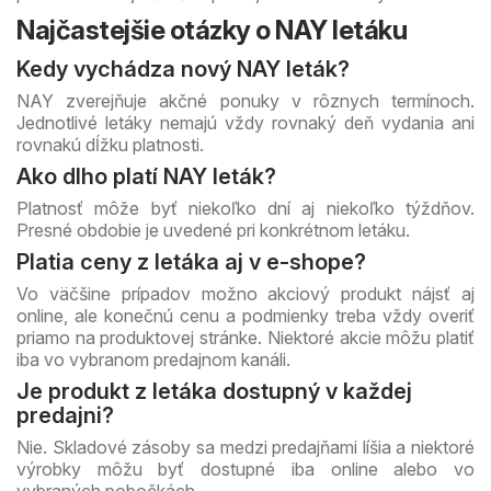
Najčastejšie otázky o NAY letáku
Kedy vychádza nový NAY leták?
NAY zverejňuje akčné ponuky v rôznych termínoch.
Jednotlivé letáky nemajú vždy rovnaký deň vydania ani
rovnakú dĺžku platnosti.
Ako dlho platí NAY leták?
Platnosť môže byť niekoľko dní aj niekoľko týždňov.
Presné obdobie je uvedené pri konkrétnom letáku.
Platia ceny z letáka aj v e-shope?
Vo väčšine prípadov možno akciový produkt nájsť aj
online, ale konečnú cenu a podmienky treba vždy overiť
priamo na produktovej stránke. Niektoré akcie môžu platiť
iba vo vybranom predajnom kanáli.
Je produkt z letáka dostupný v každej
predajni?
Nie. Skladové zásoby sa medzi predajňami líšia a niektoré
výrobky môžu byť dostupné iba online alebo vo
vybraných pobočkách.