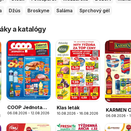
a
Džús
Broskyne
Saláma
Sprchový gél
áky a katalógy
COOP Jednota
Klas leták
KARMEN 
06.08.2026 - 12.08.2026
10.08.2026 - 16.08.2026
leták
6
06.08.2026 - 
leták