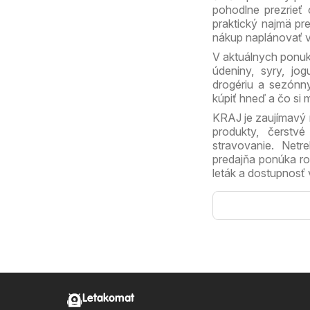
pohodlne prezrieť 
praktický najmä pr
nákup naplánovať 
V aktuálnych ponuk
údeniny, syry, jog
drogériu a sezónny
kúpiť hneď a čo si
KRAJ je zaujímavý n
produkty, čerstvé
stravovanie. Netr
predajňa ponúka ro
leták a dostupnosť 
Letakomat