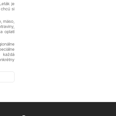
Leták je
 chcú si
o, mäso,
traviny,
a oplatí
gionálne
eciálne
o každá
onkrétny