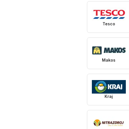
Tesco
Makos
Kraj