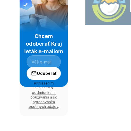
Chcem
odoberať Kraj
leták e-mailom
Odoberať
Prihlásením
súhlasíte s
podmienkami
používania
a so
spracovaním
osobných údajov
.