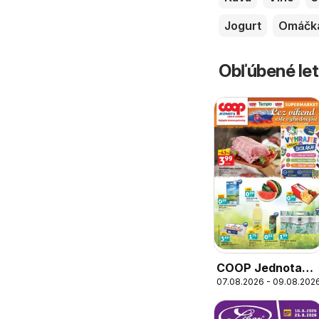
Jogurt
Omáčk
Obľúbené let
COOP Jednota
07.08.2026 - 09.08.202
cez víkend ešte
výhodnejšie