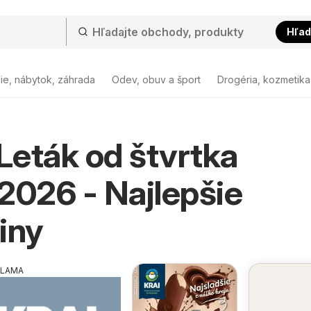
Hľad
ie, nábytok, záhrada
Odev, obuv a šport
Drogéria, kozmetika
eták od štvrtka
2026 - Najlepšie
iny
KLAMA