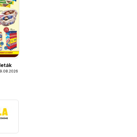
leták
19.08.2026
a