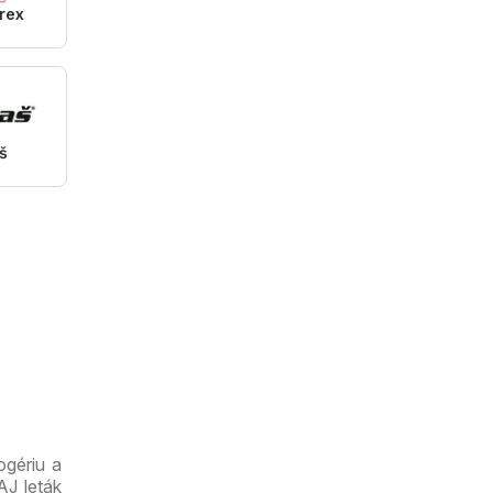
rex
š
ogériu a
AJ leták