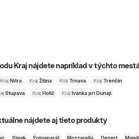
du Kraj nájdete napríklad v týchto mest
Kraj
Nitra
Kraj
Žilina
Kraj
Trnava
Kraj
Trenčín
aj
Stupava
Kraj
Holíč
Kraj
Ivánka pri Dunaji
tuálne nájdete aj tieto produkty
yr
Steak
Fotoaparát
Mozzarella
Dezert
Mand