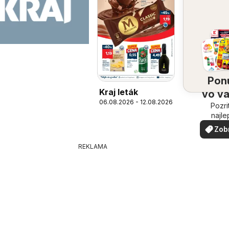
Pon
Kraj leták
vo v
06.08.2026 - 12.08.2026
Pozri
oko
najle
ponuk
Zob
vašom 
via
REKLAMA