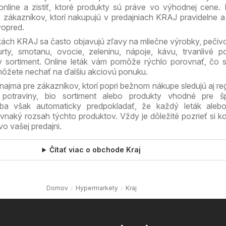
online a zistiť, ktoré produkty sú práve vo výhodnej cene. 
e zákazníkov, ktorí nakupujú v predajniach KRAJ pravidelne a
vopred.
ách KRAJ sa často objavujú zľavy na mliečne výrobky, pečiv
urty, smotanu, ovocie, zeleninu, nápoje, kávu, trvanlivé po
 sortiment. Online leták vám pomôže rýchlo porovnať, čo s
 môžete nechať na ďalšiu akciovú ponuku.
ajmä pre zákazníkov, ktorí popri bežnom nákupe sledujú aj re
 potraviny, bio sortiment alebo produkty vhodné pre šp
eba však automaticky predpokladať, že každý leták aleb
vnaký rozsah týchto produktov. Vždy je dôležité pozrieť si k
vo vašej predajni.
Čítať viac o obchode Kraj
Domov
Hypermarkety
Kraj