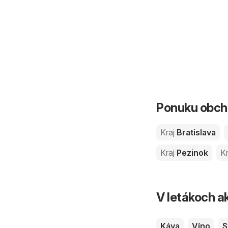
Ponuku obcho
Kraj
Bratislava
Kraj
Pezinok
Kr
V letákoch ak
Káva
Víno
S