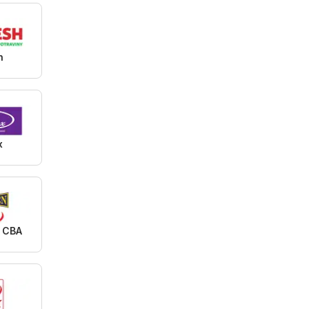
h
x
 CBA