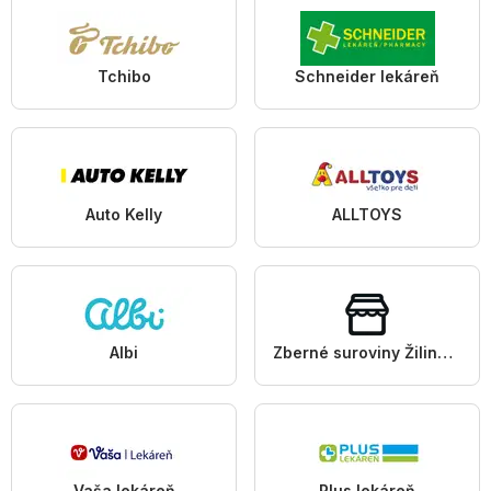
Tchibo
Schneider lekáreň
Auto Kelly
ALLTOYS
Albi
Zberné suroviny Žilina a.s.
Vaša lekáreň
Plus lekáreň