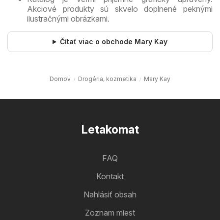
Akciové produkty sú skvelo doplnené peknými
ilustračnými obrázkami.
Čítať viac o obchode Mary Kay
Domov
Drogéria, kozmetika
Mary Kay
Letakomat
FAQ
Kontakt
Nahlásiť obsah
Zoznam miest