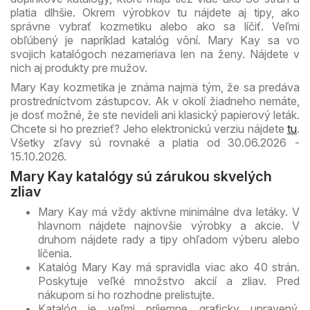
platia dlhšie. Okrem výrobkov tu nájdete aj tipy, ako
správne vybrať kozmetiku alebo ako sa líčiť. Veľmi
obľúbený je napríklad katalóg vôní. Mary Kay sa vo
svojich katalógoch nezameriava len na ženy. Nájdete v
nich aj produkty pre mužov.
Mary Kay kozmetika je známa najmä tým, že sa predáva
prostredníctvom zástupcov. Ak v okolí žiadneho nemáte,
je dosť možné, že ste nevideli ani klasický papierový leták.
Chcete si ho prezrieť? Jeho elektronickú verziu nájdete
tu
.
Všetky zľavy sú rovnaké a platia od 30.06.2026 -
15.10.2026.
Mary Kay katalógy sú zárukou skvelých
zliav
Mary Kay má vždy aktívne minimálne dva letáky. V
hlavnom nájdete najnovšie výrobky a akcie. V
druhom nájdete rady a tipy ohľadom výberu alebo
líčenia.
Katalóg Mary Kay má spravidla viac ako 40 strán.
Poskytuje veľké množstvo akcií a zliav. Pred
nákupom si ho rozhodne prelistujte.
Katalóg je veľmi príjemne graficky upravený.