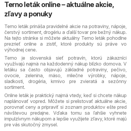
Terno leták online – aktuálne akcie,
zľavy a ponuky
Terno leták prináša pravidelné akcie na potraviny, nápoje,
čerstvý sortiment, drogériu a ďalší tovar pre bežný nákup.
Na tejto stránke si môžete aktuálny Terno leták pohodlne
prezrieť online a zistiť, ktoré produkty sú práve vo
výhodnej cene.
Terno je slovenská sieť potravín, ktorú zákazníci
využívajú najmä na každodenný nákup blízko domova. V
letáku sa často objavujú základné potraviny, pečivo,
ovocie, zelenina, mäso, mliečne výrobky, nápoje,
sladkosti, drogéria, krmivo pre zvieratá a sezónny
sortiment.
Online leták je praktický najmä vtedy, keď si chcete nákup
naplánovať vopred. Môžete si prelistovať aktuálne akcie,
porovnať ceny a pripraviť si zoznam produktov ešte pred
návštevou predajne. Vďaka tomu sa ľahšie vyhnete
impulzívnym nákupom a lepšie využijete zľavy, ktoré majú
pre vás skutočný zmysel.