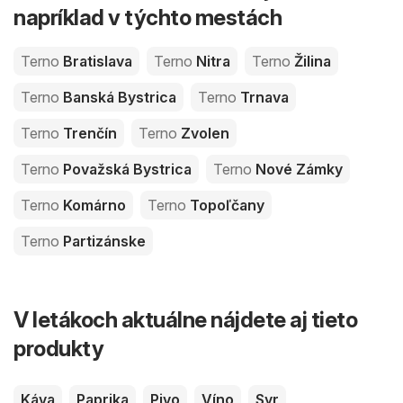
napríklad v týchto mestách
Terno
Bratislava
Terno
Nitra
Terno
Žilina
Terno
Banská Bystrica
Terno
Trnava
Terno
Trenčín
Terno
Zvolen
Terno
Považská Bystrica
Terno
Nové Zámky
Terno
Komárno
Terno
Topoľčany
Terno
Partizánske
V letákoch aktuálne nájdete aj tieto
produkty
Káva
Paprika
Pivo
Víno
Syr