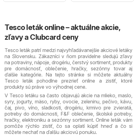
Tesco leták online – aktuálne akcie,
zľavy a Clubcard ceny
Tesco leták patrí medzi najvyhľadávanejšie akciové letáky
na Slovensku. Zákazníci v ňom pravidelne sledujú zľavy
na potraviny, nápoje, drogériu, čerstvý sortiment, produkty
pre domácnosť, oblečenie, hračky, sezónny tovar aj
ďalšie kategórie. Na tejto stránke si môžete aktuálny
Tesco leták pohodlne prezrieť online a zistiť, ktoré
produkty sú práve vo výhodnej cene.
V Tesco letáku sa často objavujú akcie na mlieko, maslo,
syry, jogurty, mäso, ryby, ovocie, zeleninu, pečivo, kávu,
čaj, pivo, víno, sladkosti, drogériu, krmivo pre zvieratá,
potreby do domácnosti, F&F oblečenie, školské potreby,
hračky, elektroniku a sezónny sortiment. Online leták vám
pomôže rýchlo zistiť, čo sa oplatí kúpiť hneď a čo si
môžete nechať na ďalšiu akciovú ponuku.