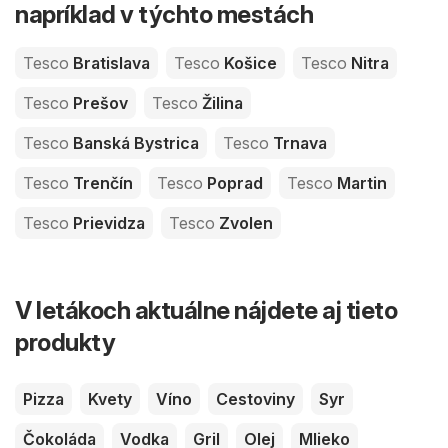
napríklad v týchto mestách
Tesco
Bratislava
Tesco
Košice
Tesco
Nitra
Tesco
Prešov
Tesco
Žilina
Tesco
Banská Bystrica
Tesco
Trnava
Tesco
Trenčín
Tesco
Poprad
Tesco
Martin
Tesco
Prievidza
Tesco
Zvolen
V letákoch aktuálne nájdete aj tieto
produkty
Pizza
Kvety
Víno
Cestoviny
Syr
Čokoláda
Vodka
Gril
Olej
Mlieko