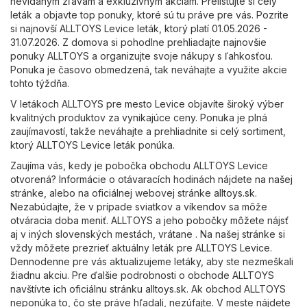
nevídaným zľavám a exkluzívnym akciám. Prelistujte si celý
leták a objavte top ponuky, ktoré sú tu práve pre vás. Pozrite
si najnovší ALLTOYS Levice leták, ktorý platí 01.05.2026 -
31.07.2026. Z domova si pohodlne prehliadajte najnovšie
ponuky ALLTOYS a organizujte svoje nákupy s ľahkosťou.
Ponuka je časovo obmedzená, tak neváhajte a využite akcie
tohto týždňa.
V letákoch ALLTOYS pre mesto Levice objavíte široký výber
kvalitných produktov za vynikajúce ceny. Ponuka je plná
zaujímavostí, takže neváhajte a prehliadnite si celý sortiment,
ktorý ALLTOYS Levice leták ponúka.
Zaujíma vás, kedy je pobočka obchodu ALLTOYS Levice
otvorená? Informácie o otávaracích hodinách nájdete na našej
stránke, alebo na oficiálnej webovej stránke
alltoys.sk
.
Nezabúdajte, že v prípade sviatkov a víkendov sa môže
otváracia doba meniť. ALLTOYS a jeho pobočky môžete nájsť
aj v iných slovenských mestách, vrátane . Na našej stránke si
vždy môžete prezrieť aktuálny leták pre ALLTOYS Levice.
Dennodenne pre vás aktualizujeme letáky, aby ste nezmeškali
žiadnu akciu. Pre ďalšie podrobnosti o obchode ALLTOYS
navštívte ich oficiálnu stránku
alltoys.sk
. Ak obchod ALLTOYS
neponúka to, čo ste práve hľadali, nezúfajte. V meste nájdete