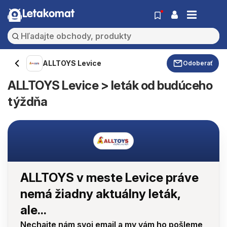
Letakomat
ALLTOYS Levice
Odoberať
ALLTOYS Levice > leták od budúceho
týždňa
ALLTOYS v meste Levice práve
nemá žiadny aktuálny leták,
ale...
Nechajte nám svoj email a my vám ho pošleme