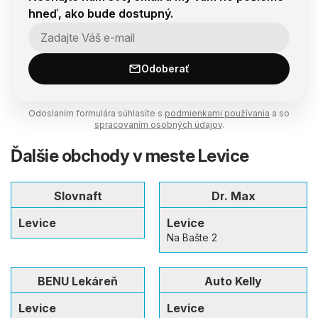
hneď, ako bude dostupný.
Odoberať
Odoslaním formulára súhlasíte s
podmienkami používania
a so
spracovaním osobných údajov
.
Ďalšie obchody v meste Levice
Slovnaft
Dr. Max
Levice
Levice
Na Bašte 2
BENU Lekáreň
Auto Kelly
Levice
Levice