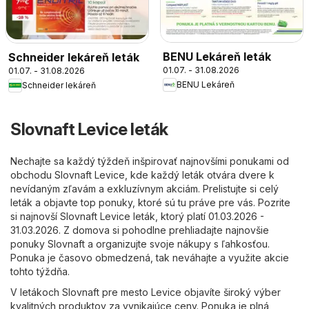
BENU Lekáreň leták
Schneider lekáreň leták
01.07. - 31.08.2026
01.07. - 31.08.2026
BENU Lekáreň
Schneider lekáreň
Slovnaft Levice leták
Nechajte sa každý týždeň inšpirovať najnovšími ponukami od
obchodu Slovnaft Levice, kde každý leták otvára dvere k
nevídaným zľavám a exkluzívnym akciám. Prelistujte si celý
leták a objavte top ponuky, ktoré sú tu práve pre vás. Pozrite
si najnovší Slovnaft Levice leták, ktorý platí 01.03.2026 -
31.03.2026. Z domova si pohodlne prehliadajte najnovšie
ponuky Slovnaft a organizujte svoje nákupy s ľahkosťou.
Ponuka je časovo obmedzená, tak neváhajte a využite akcie
tohto týždňa.
V letákoch Slovnaft pre mesto Levice objavíte široký výber
kvalitných produktov za vynikajúce ceny. Ponuka je plná