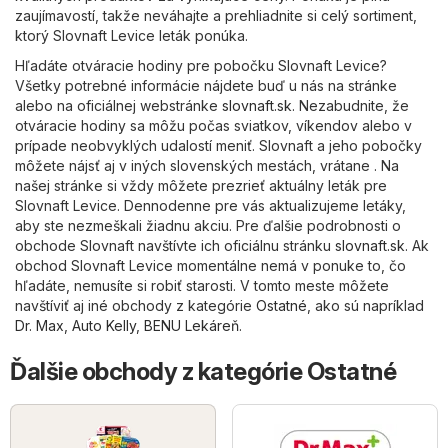
zaujímavostí, takže neváhajte a prehliadnite si celý sortiment,
ktorý Slovnaft Levice leták ponúka.
Hľadáte otváracie hodiny pre pobočku Slovnaft Levice?
Všetky potrebné informácie nájdete buď u nás na stránke
alebo na oficiálnej webstránke
slovnaft.sk
. Nezabudnite, že
otváracie hodiny sa môžu počas sviatkov, víkendov alebo v
prípade neobvyklých udalostí meniť. Slovnaft a jeho pobočky
môžete nájsť aj v iných slovenských mestách, vrátane . Na
našej stránke si vždy môžete prezrieť aktuálny leták pre
Slovnaft Levice. Dennodenne pre vás aktualizujeme letáky,
aby ste nezmeškali žiadnu akciu. Pre ďalšie podrobnosti o
obchode Slovnaft navštívte ich oficiálnu stránku
slovnaft.sk
. Ak
obchod Slovnaft Levice momentálne nemá v ponuke to, čo
hľadáte, nemusíte si robiť starosti. V tomto meste môžete
navštíviť aj iné obchody z kategórie
Ostatné
, ako sú napríklad
Dr. Max
,
Auto Kelly
,
BENU Lekáreň
.
Ďalšie obchody z kategórie Ostatné