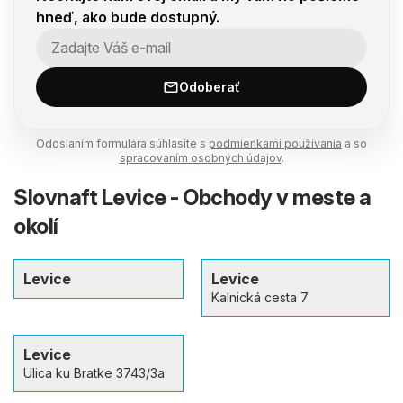
hneď, ako bude dostupný.
Odoberať
Odoslaním formulára súhlasíte s
podmienkami používania
a so
spracovaním osobných údajov
.
Slovnaft Levice - Obchody v meste a
okolí
Levice
Levice
Kalnická cesta 7
Levice
Ulica ku Bratke 3743/3a