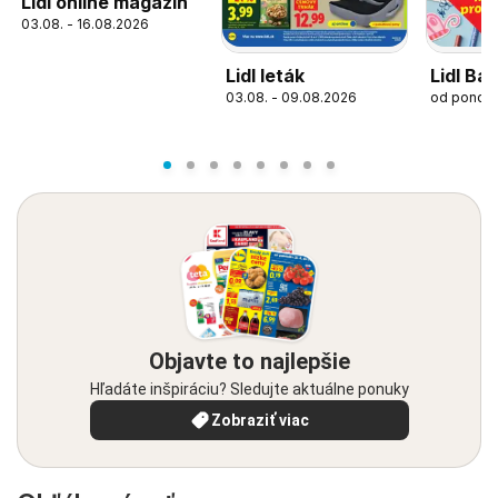
Lidl online magazín
03.08. - 16.08.2026
Lidl leták
Lidl Ba
03.08. - 09.08.2026
od pondel
Objavte to najlepšie
Hľadáte inšpiráciu? Sledujte aktuálne ponuky
Zobraziť viac