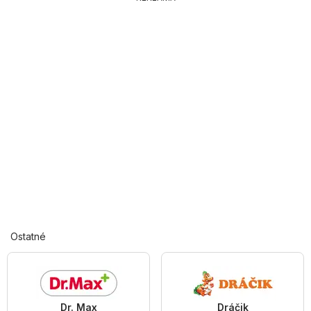
Ostatné
Dr. Max
Dráčik