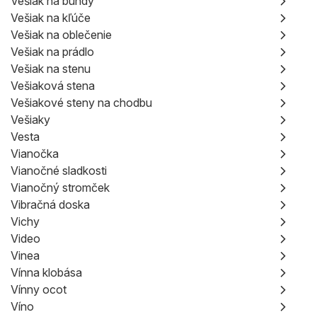
Vešiak na bundy
Vešiak na kľúče
Vešiak na oblečenie
Vešiak na prádlo
Vešiak na stenu
Vešiaková stena
Vešiakové steny na chodbu
Vešiaky
Vesta
Vianočka
Vianočné sladkosti
Vianočný stromček
Vibračná doska
Vichy
Video
Vinea
Vínna klobása
Vínny ocot
Víno