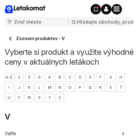
Letakomat
Zoznam produktov - V
Vyberte si produkt a využite výhodné
ceny v aktuálnych letákoch
A-Z
3
5
9
A
B
C
D
E
F
G
H
I
J
K
L
M
N
O
P
Q
R
S
T
U
V
W
X
Y
Z
V
Vafle