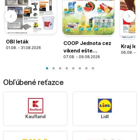
OBI leták
COOP Jednota cez
Kraj let
01.08. - 31.08.2026
víkend ešte
06.08. - 1
07.08. - 09.08.2026
výhodnejšie
Obľúbené reťazce
Kaufland
Lidl