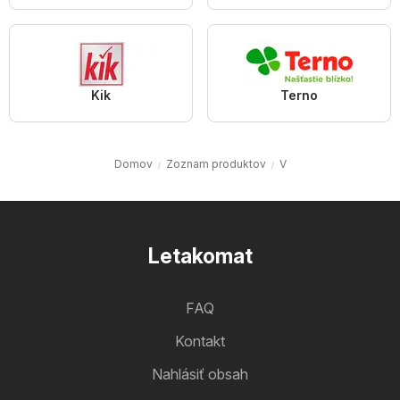
Kik
Terno
Domov
Zoznam produktov
V
Letakomat
FAQ
Kontakt
Nahlásiť obsah