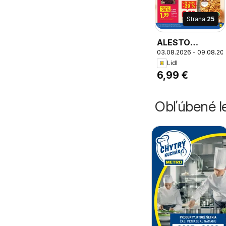
Strana
25
ALESTO
03.08.2026 - 09.08.20
Vlašské orechy,
Lidl
Alesto Walnuts
6,99 €
Obľúbené le