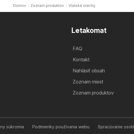
Domov
Zoznam produktov
Vlašské orechy
Letakomat
FAQ
Kontakt
Nahlásiť obsah
Zoznam miest
Zoznam produktov
any súkromia
Podmienky používania webu
Spracúvanie osob