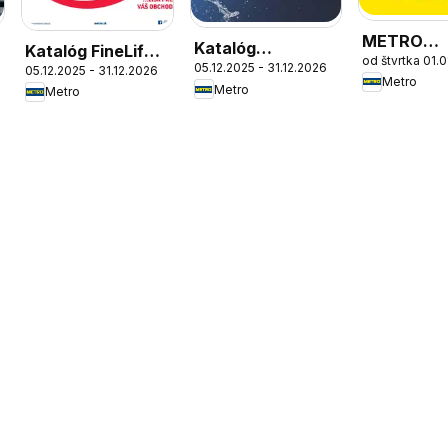
METRO
Katalóg
Katalóg FineLife
od štvrtka 01.
sprievodc
05.12.2025 - 31.12.2026
vlastných
05.12.2025 - 31.12.2026
výrobkov
Metro
Metro
Metro
značiek