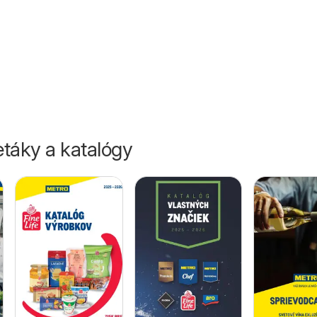
26
táky a katalógy