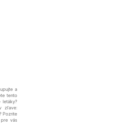
kupujte a
te tento
e letáky?
v zľave:
? Pozrite
y pre vás