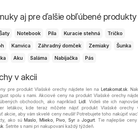
ponuky aj pre ďalšie obľúbené produkty
Šaty
Notebook
Píla
Kuracie stehná
Tričko
oh
Kanvica
Záhradný domček
Zemiaky
Šunka
čka
Aku
Saláma
Nabíjačka
Pás
chy v akcii
eny pre produkt Vlašské orechy nájdete len na
Letakomat.sk
. Na
ugust spolu s nami. Akciové ceny na produkt Vlašské orechy nájde
bľúbených
obchodoch, ako napríklad:
Lidl
. Videli ste ich najnovši
r letákov, kde teraz môžete nájsť produkt Vlašské orechy 
osť akcie, aby vám skvelé ceny neušli! Potrebujete toho nakúpiť viac
kty, ako sú
Maslo
,
Mlieko
,
Pivo
,
Syr
a
Jogurt
. Tie najlepšie cen
sk
. Šetrite s nami pri nakupovaní každý týždeň.