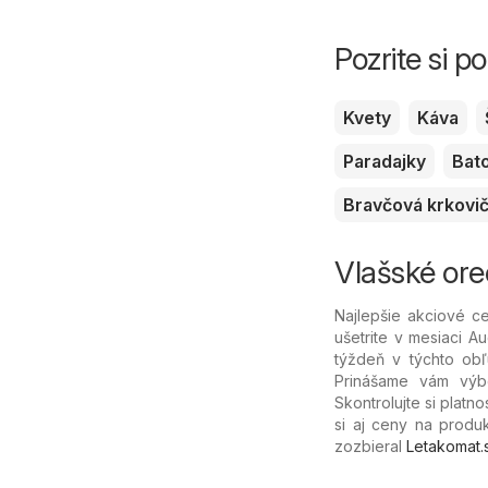
Pozrite si 
Kvety
Káva
Paradajky
Bat
Bravčová krkovi
Vlašské ore
Najlepšie akciové c
ušetrite v mesiaci A
týždeň v týchto o
Prinášame vám výbe
Skontrolujte si platn
si aj ceny na produ
zozbieral
Letakomat.