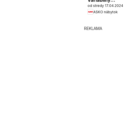
Variabilný
od stredy 17.04.2024
program Carlos
ASKO nábytok
REKLAMA