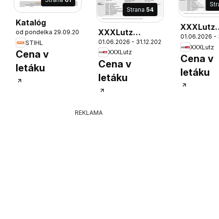
St
Strana
54
Katalóg
26
XXXLutz
XXXLutz
od pondelka 29.09.2025
01.06.2026 - 
vstavané
01.06.2026 - 31.12.2026
vstavané
STIHL
XXXLutz
spotrebič
XXXLutz
Cena v
spotrebiče
Cena v
Bosch
Cena v
letáku
Bosch
letáku
letáku
REKLAMA