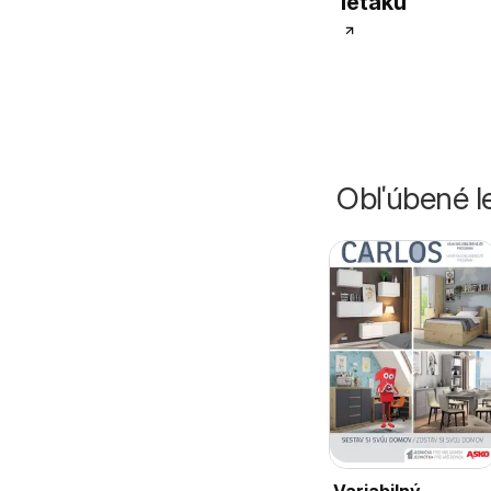
letáku
Obľúbené le