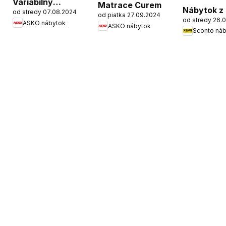
Variabilný
Matrace Curem
Nábytok z
od stredy 07.08.2024
program MEGA
od piatka 27.09.2024
od stredy 26.
ASKO nábytok
ASKO nábytok
Sconto ná