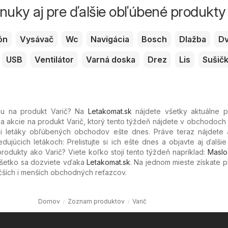
ponuky aj pre ďalšie obľúbené produkty
ón
Vysávač
Wc
Navigácia
Bosch
Dlažba
D
USB
Ventilátor
Varná doska
Drez
Lis
Sušič
enu na produkt Varič? Na
Letakomat.sk
nájdete všetky aktuálne 
 a akcie na produkt Varič, ktorý tento týždeň nájdete v obchodoch
e si letáky obľúbených
obchodov ešte dnes. Práve teraz nájdete 
edujúcich letákoch: Prelistujte si ich ešte dnes a objavte aj ďalši
produkty ako Varič? Viete koľko stojí tento týždeň napríklad:
Maslo
Všetko sa dozviete vďaka
Letakomat.sk
. Na jednom mieste získate 
čších i menších obchodných reťazcov.
Domov
Zoznam produktov
Varič