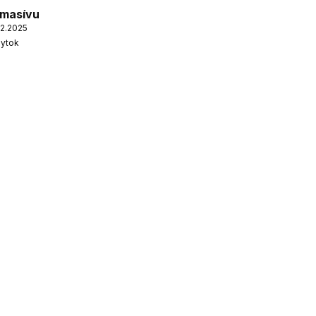
 masívu
02.2025
bytok