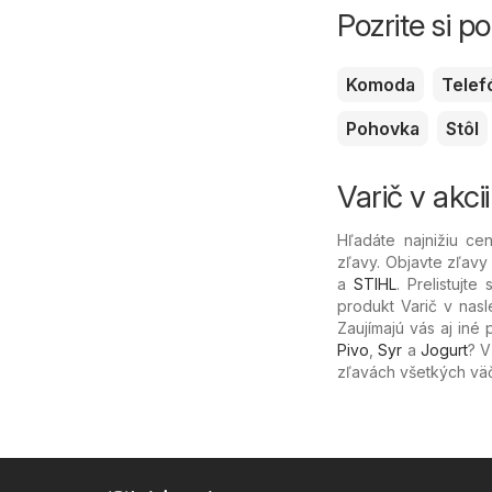
Pozrite si 
Komoda
Telef
Pohovka
Stôl
Varič v akcii
Hľadáte najnižiu c
zľavy. Objavte zľavy
a
STIHL
. Prelistujt
produkt Varič v nasl
Zaujímajú vás aj iné 
Pivo
,
Syr
a
Jogurt
? 
zľavách všetkých vä