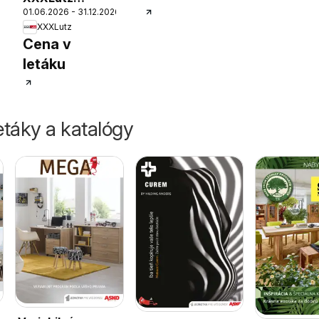
01.06.2026 - 31.12.2026
vstavané
XXXLutz
spotrebiče
Cena v
Bosch
letáku
táky a katalógy