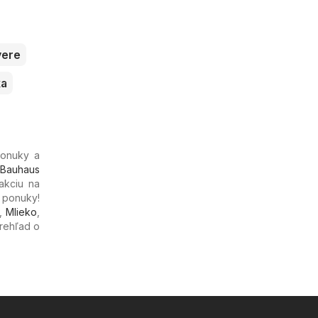
vere
ka
ponuky a
Bauhaus
akciu na
e ponuky!
,
Mlieko
,
prehľad o