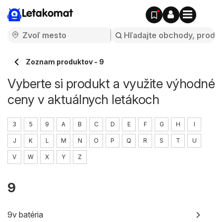
Letakomat
Zoznam produktov - 9
Vyberte si produkt a využite výhodné
ceny v aktuálnych letákoch
3
5
9
A
B
C
D
E
F
G
H
I
J
K
L
M
N
O
P
Q
R
S
T
U
V
W
X
Y
Z
9
9v batéria