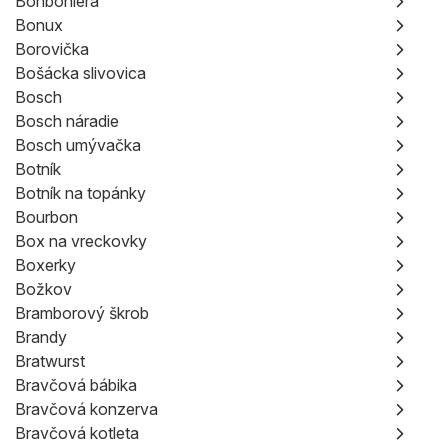
Bonboniéra
Bonux
Borovička
Bošácka slivovica
Bosch
Bosch náradie
Bosch umývačka
Botník
Botník na topánky
Bourbon
Box na vreckovky
Boxerky
Božkov
Bramborový škrob
Brandy
Bratwurst
Bravčová bábika
Bravčová konzerva
Bravčová kotleta