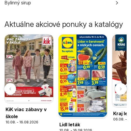
Bylinný sirup
Aktuálne akciové ponuky a katalógy
KiK viac zábavy v
Kraj let
škole
06.08. - 1
10.08. - 16.08.2026
Lidl leták
10.08. - 16.08.2026