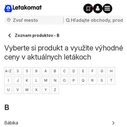
Letakomat
Zoznam produktov - B
Vyberte si produkt a využite výhodné
ceny v aktuálnych letákoch
A-Z
3
5
9
A
B
C
D
E
F
G
H
I
J
K
L
M
N
O
P
Q
R
S
T
U
V
W
X
Y
Z
B
Bábika