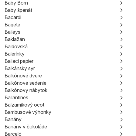
Baby Born
Baby špenát
Bacardi
Bageta
Baileys
Baklažán
Baldovská
Balerínky
Baliaci papier
Balkánsky syr
Balkónové dvere
Balkónové sedenie
Balkónový nábytok
Ballantines
Balzamikový ocot
Bambusové výhonky
Banány
Banány v čokoláde
Barceló