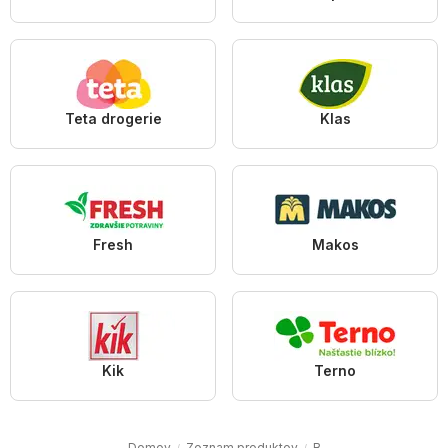
Teta drogerie
Klas
Fresh
Makos
Kik
Terno
Domov
Zoznam produktov
B