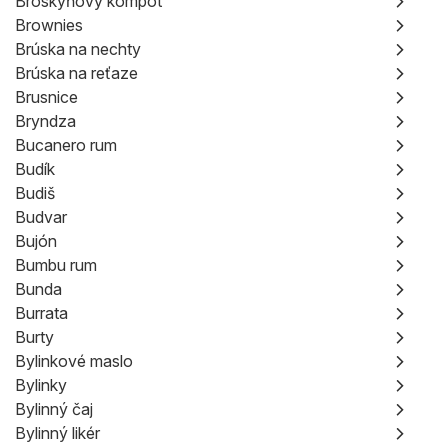
Broskyňový kompót
Brownies
Brúska na nechty
Brúska na reťaze
Brusnice
Bryndza
Bucanero rum
Budík
Budiš
Budvar
Bujón
Bumbu rum
Bunda
Burrata
Burty
Bylinkové maslo
Bylinky
Bylinný čaj
Bylinný likér