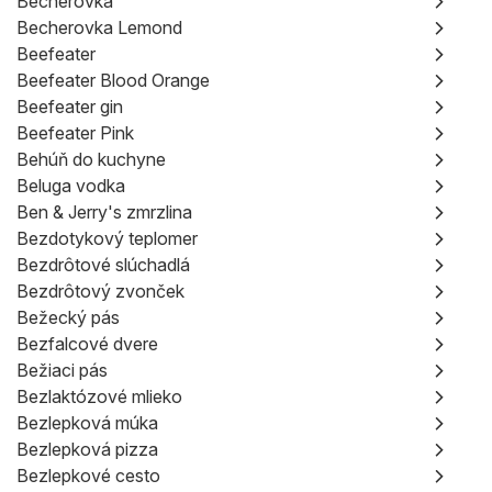
Becherovka
Becherovka Lemond
Beefeater
Beefeater Blood Orange
Beefeater gin
Beefeater Pink
Behúň do kuchyne
Beluga vodka
Ben & Jerry's zmrzlina
Bezdotykový teplomer
Bezdrôtové slúchadlá
Bezdrôtový zvonček
Bežecký pás
Bezfalcové dvere
Bežiaci pás
Bezlaktózové mlieko
Bezlepková múka
Bezlepková pizza
Bezlepkové cesto