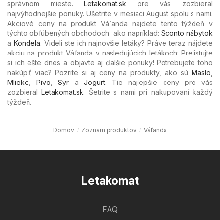
správnom mieste.
Letakomat.sk
pre vás zozbieral
najvýhodnejšie ponuky. Ušetrite v mesiaci August spolu s nami.
Akciové ceny na produkt Váľanda nájdete tento týždeň v
týchto obľúbených
obchodoch, ako napríklad:
Sconto nábytok
a
Kondela
. Videli ste ich najnovšie letáky? Práve teraz nájdete
akciu na produkt Váľanda v nasledujúcich letákoch: Prelistujte
si ich ešte dnes a objavte aj ďalšie ponuky! Potrebujete toho
nakúpiť viac? Pozrite si aj ceny na produkty, ako sú
Maslo
,
Mlieko
,
Pivo
,
Syr
a
Jogurt
. Tie najlepšie ceny pre vás
zozbieral
Letakomat.sk
. Šetrite s nami pri nakupovaní každý
týždeň.
Domov
Zoznam produktov
Váľanda
Letakomat
FAQ