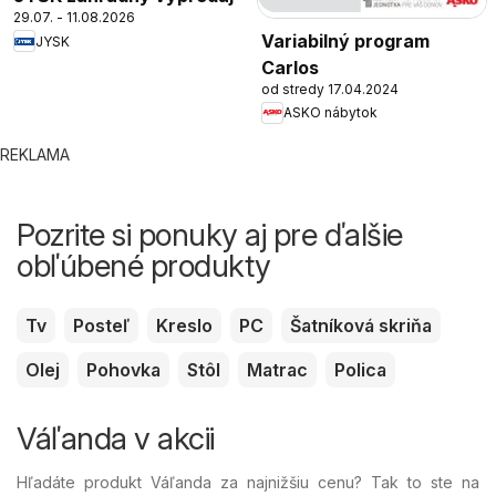
29.07. - 11.08.2026
Variabilný program
JYSK
Carlos
od stredy 17.04.2024
ASKO nábytok
REKLAMA
Pozrite si ponuky aj pre ďalšie
obľúbené produkty
Tv
Posteľ
Kreslo
PC
Šatníková skriňa
Olej
Pohovka
Stôl
Matrac
Polica
Váľanda v akcii
Hľadáte produkt Váľanda za najnižšiu cenu? Tak to ste na