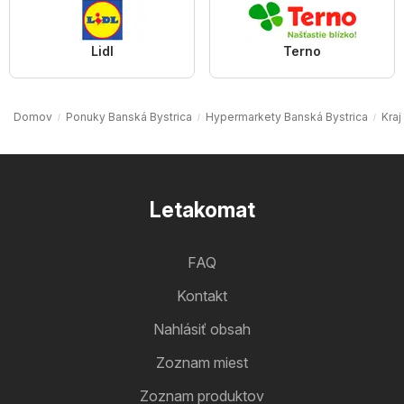
Lidl
Terno
Domov
Ponuky Banská Bystrica
Hypermarkety Banská Bystrica
Kraj
Letakomat
FAQ
Kontakt
Nahlásiť obsah
Zoznam miest
Zoznam produktov