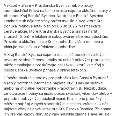
Nakúpiť v zľave v Kraj Banská Bystrica nebolo nikdy
jednoduchšie! Práve na tomto mieste nájdete aktuálne letáky z
obchodu Kraj Banská Bystrica. Na stránke
Banská Bystrica -
Letakomat.sk
nájdete vždy najčerstvejšie zľavy, ktoré Kraj
ponúka. Najnovší leták platí od 06.08.2026. Nezmeškajte
čerstvé akcie, ktoré Kraj Banská Bystrica prináša na 18
stranách. S online letákmi je nakupovanie ešte jednoduchšie.
Prezrite si aktuálne akcie Kraj z pohodlia vášho domova a
plánujte svoj nákup efektívne a pohodlne.
V Kraj Banská Bystrica nájdete rozmanitú ponuku kvalitných
tovarov za skvelé ceny. Letáky sú nabité pútavými produktami,
takže neváhajte a preskúmajte celú škálu, ktorú vám Kraj v
meste Banská Bystrica prináša v online letákoch.
Hľadáte otváracie hodiny pre pobočku Kraj Banská Bystrica?
Všetky potrebné informácie nájdete buď u nás na stránke
alebo na oficiálnej webstránke
krajpotravin.sk
. Nezabudnite,
že otváracie hodiny sa môžu počas sviatkov, víkendov alebo v
prípade neobvyklých udalostí meniť. Kraj a jeho pobočky
môžete nájsť aj v iných slovenských mestách, vrátane . U nás
nájdete vždy najnovší leták pre Kraj Banská Bystrica. Zbierame
ich pre vás každý deň, aby vám neunikla žiadna zľava. Ak ale