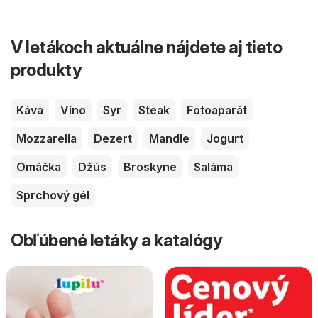
V letákoch aktuálne nájdete aj tieto
produkty
Káva
Víno
Syr
Steak
Fotoaparát
Mozzarella
Dezert
Mandle
Jogurt
Omáčka
Džús
Broskyne
Saláma
Sprchový gél
Obľúbené letáky a katalógy