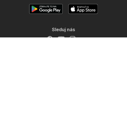
Sleduj nás
Ďalšie krajiny:
Česko
Magyarország
Polska
Copyright © 2026
Letákomat.sk
.
Nastavenie ochrany súkromia
Podmienky používania webu
Spracúvanie osobných údajov
Digital Services Act (DSA)