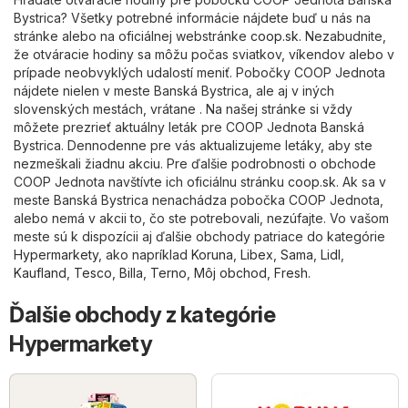
Bystrica? Všetky potrebné informácie nájdete buď u nás na
stránke alebo na oficiálnej webstránke
coop.sk
. Nezabudnite,
že otváracie hodiny sa môžu počas sviatkov, víkendov alebo v
prípade neobvyklých udalostí meniť. Pobočky COOP Jednota
nájdete nielen v meste Banská Bystrica, ale aj v iných
slovenských mestách, vrátane . Na našej stránke si vždy
môžete prezrieť aktuálny leták pre COOP Jednota Banská
Bystrica. Dennodenne pre vás aktualizujeme letáky, aby ste
nezmeškali žiadnu akciu. Pre ďalšie podrobnosti o obchode
COOP Jednota navštívte ich oficiálnu stránku
coop.sk
. Ak sa v
meste Banská Bystrica nenachádza pobočka COOP Jednota,
alebo nemá v akcii to, čo ste potrebovali, nezúfajte. Vo vašom
meste sú k dispozícii aj ďalšie obchody patriace do kategórie
Hypermarkety
, ako napríklad
Koruna
,
Libex
,
Sama
,
Lidl
,
Kaufland
,
Tesco
,
Billa
,
Terno
,
Môj obchod
,
Fresh
.
Ďalšie obchody z kategórie
Hypermarkety