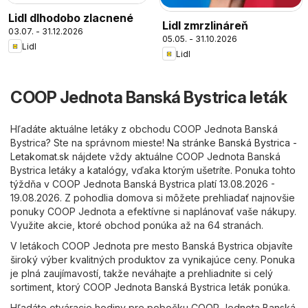
Lidl dlhodobo zlacnené
Lidl zmrzlináreň
03.07. - 31.12.2026
05.05. - 31.10.2026
Lidl
Lidl
COOP Jednota Banská Bystrica leták
Hľadáte aktuálne letáky z obchodu COOP Jednota Banská
Bystrica? Ste na správnom mieste! Na stránke
Banská Bystrica -
Letakomat.sk
nájdete vždy aktuálne COOP Jednota Banská
Bystrica letáky a katalógy, vďaka ktorým ušetríte. Ponuka tohto
týždňa v COOP Jednota Banská Bystrica platí 13.08.2026 -
19.08.2026. Z pohodlia domova si môžete prehliadať najnovšie
ponuky COOP Jednota a efektívne si naplánovať vaše nákupy.
Využite akcie, ktoré obchod ponúka až na 64 stranách.
V letákoch COOP Jednota pre mesto Banská Bystrica objavíte
široký výber kvalitných produktov za vynikajúce ceny. Ponuka
je plná zaujímavostí, takže neváhajte a prehliadnite si celý
sortiment, ktorý COOP Jednota Banská Bystrica leták ponúka.
Hľadáte otváracie hodiny pre pobočku COOP Jednota Banská