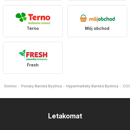
Terno
Môj obchod
Fresh
Domov
Ponuky Banská Bystrica
Hypermarkety Banská Bystrica
COO
Letakomat