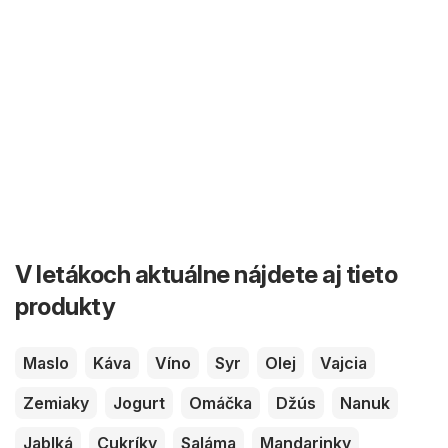
V letákoch aktuálne nájdete aj tieto
produkty
Maslo
Káva
Víno
Syr
Olej
Vajcia
Zemiaky
Jogurt
Omáčka
Džús
Nanuk
Jablká
Cukríky
Saláma
Mandarinky