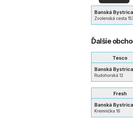
vašom okolí
viac
Banská Bystric
Zvolenská cesta 15
Ďalšie obcho
Tesco
Banská Bystric
Rudohorská 12
Fresh
Banská Bystric
Kremnička 16