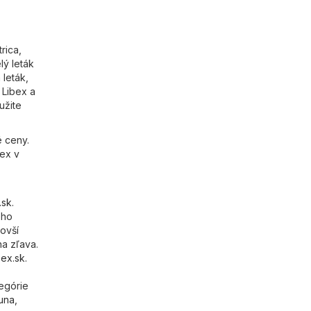
rica,
lý leták
 leták,
 Libex a
užite
é ceny.
bex v
.sk
.
eho
ovší
na zľava.
bex.sk
.
tegórie
una
,