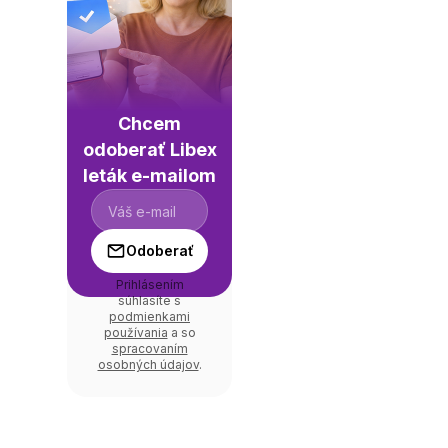
Chcem
odoberať Libex
leták e-mailom
Odoberať
Prihlásením
súhlasíte s
podmienkami
používania
a so
spracovaním
osobných údajov
.