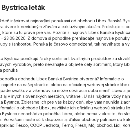
 Bystrica leták
ždeň inšpirovať najnovšími ponukami od obchodu Libex Banská Byst
ra dvere k nevídaným zľavám a exkluzívnym akciám. Prelistujte si ce
 ktoré sú tu práve pre vás. Pozrite si najnovší Libex Banská Bystrica
26 - 23.08.2026. Z domova si pohodlne prehliadajte najnovšie ponuky
kupy s ľahkosťou. Ponuka je časovo obmedzená, tak neváhajte a vy
á Bystrica ponúkajú široký sortiment kvalitných produktov za skvel
avých výrobkov, preto neváhajte a objavte celý sortiment, ktorý Li
ca ponúka.
 pobočka obchodu Libex Banská Bystrica otvorená? Informácie o
 nájdete na našej stránke, alebo na oficiálnej webovej stránke
libex
ípade sviatkov a víkendov sa môže otváracia doba meniť. Libex a j
 aj v iných slovenských mestách, vrátane . U nás nájdete vždy najn
ká Bystrica. Zbierame ich pre vás každý deň, aby vám neunikla žiad
nformácií o obchode Libex, navštívte ich oficiálnu webovú stránku
li
 Bystrica nenachádza pobočka Libex, alebo nemá v akcii to, čo ste
e. Vo vašom meste sú k dispozícii aj ďalšie obchody patriace do ka
apríklad
Tesco
,
COOP Jednota
,
Terno
,
Fresh
,
Môj obchod
,
Lidl
,
Kor