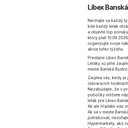
Libex Banská
Nechajte sa každý tý
kde každý leták otvá
a objavte top ponuky,
ktorý platí 10.08.20
organizujte svoje ná
akcie tohto týždňa.
Predajne Libex Bansk
Letáky sú plné zaujím
meste Banská Bystri
Zaujíma vás, kedy je
otávaracích hodinách
Nezabúdajte, že v pr
pobočky môžete nájsť
leták pre Libex Bans
Ak ale hľadáte viac i
Ak sa v meste Banská
potrebovali, nezúfajt
Hypermarkety
, ako n