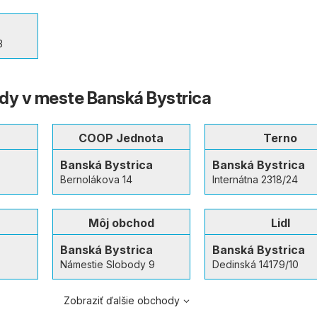
a
3
dy v meste Banská Bystrica
COOP Jednota
Terno
a
Banská Bystrica
Banská Bystrica
Bernolákova 14
Internátna 2318/24
Môj obchod
Lidl
a
Banská Bystrica
Banská Bystrica
Námestie Slobody 9
Dedinská 14179/10
Zobraziť ďalšie obchody