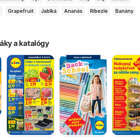
p
Grapefruit
Jablká
Ananás
Ríbezle
Banány
áky a katalógy
6