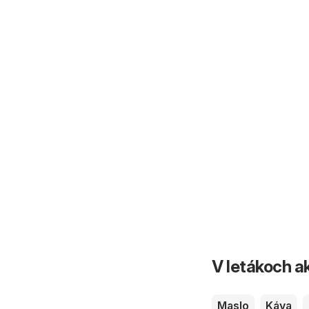
V letákoch ak
Maslo
Káva