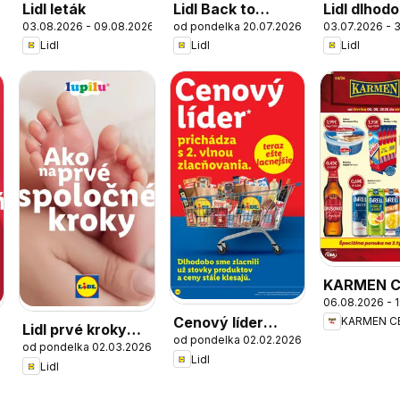
Lidl leták
Lidl Back to
Lidl dlhod
03.08.2026 - 09.08.2026
od pondelka 20.07.2026
03.07.2026 - 3
school
zlacnené
Lidl
Lidl
Lidl
KARMEN 
06.08.2026 - 
leták
Cenový líder
KARMEN C
Lidl prvé kroky
od pondelka 02.02.2026
zlacňuje
od pondelka 02.03.2026
spolu
Lidl
Lidl