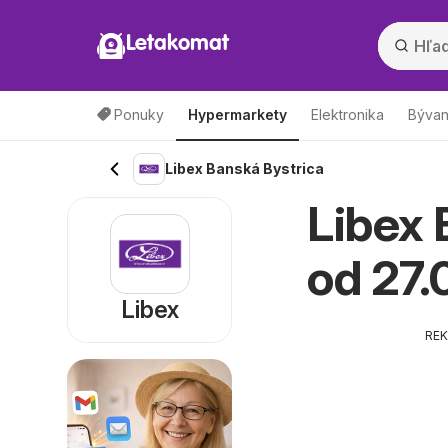
Letakomat
Ponuky
Hypermarkety
Elektronika
Bývan
Libex Banská Bystrica
Libex 
od 27.
Libex
RE