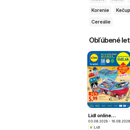
Korenie
Keču
Cereálie
Obľúbené let
Lidl online
03.08.2026 - 16.08.202
magazín
Lidl