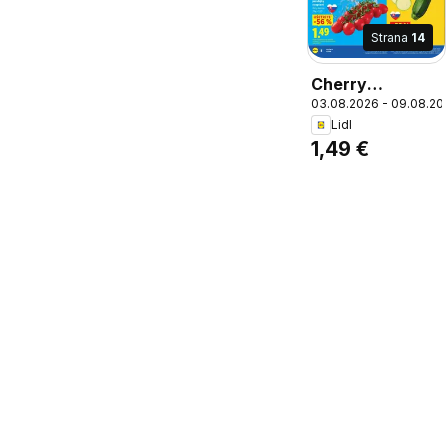
Strana
14
Cherry
03.08.2026 - 09.08.20
paradajky
Lidl
strapcové,
1,49 €
Cherry
paradajky
strapcové 450
g balenie