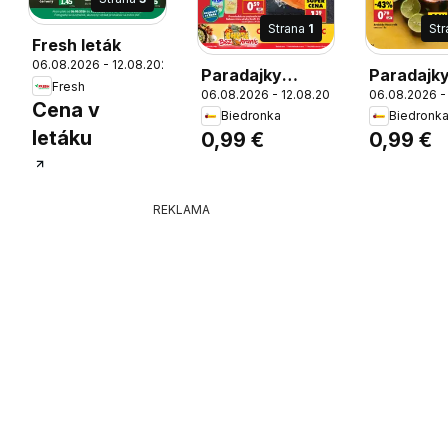
Strana
1
St
Fresh leták
06.08.2026 - 12.08.2026
Paradajky
Paradajk
Fresh
06.08.2026 - 12.08.2026
06.08.2026 -
cherry
cherry
26
Cena v
Biedronka
Biedronk
strapcové
strapcov
letáku
0,99 €
0,99 €
chrumkavé,
chrumkav
Paradajky
našej zem
cherry
Paradajk
REKLAMA
strapcové
cherry
chrumkavé Z
strapcov
našej zeme 250
chrumkav
g
našej ze
g