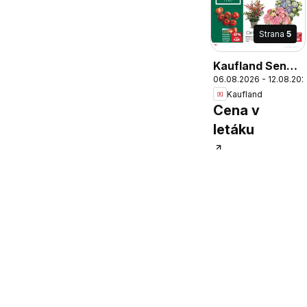
Strana
5
Kaufland Senec
06.08.2026 - 12.08.20
leták
Kaufland
Cena v
letáku