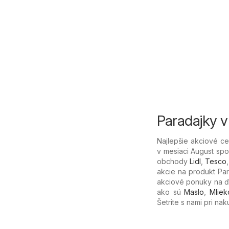
Paradajky v 
Najlepšie akciové c
v mesiaci August spo
obchody
Lidl
,
Tesco
akcie na produkt Para
akciové ponuky na ďal
ako sú
Maslo
,
Mliek
Šetrite s nami pri na