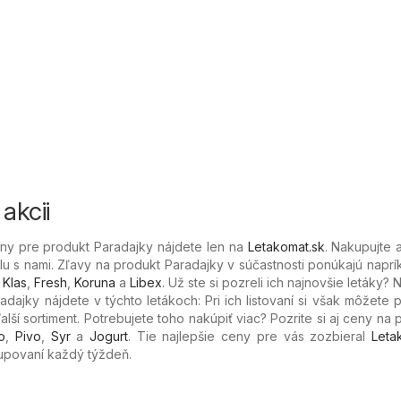
akcii
eny pre produkt Paradajky nájdete len na
Letakomat.sk
. Nakupujte a
lu s nami. Zľavy na produkt Paradajky v súčastnosti ponúkajú naprík
,
Klas
,
Fresh
,
Koruna
a
Libex
. Už ste si pozreli ich najnovšie letáky? 
dajky nájdete v týchto letákoch: Pri ich listovaní si však môžete p
ší sortiment. Potrebujete toho nakúpiť viac? Pozrite si aj ceny na 
o
,
Pivo
,
Syr
a
Jogurt
. Tie najlepšie ceny pre vás zozbieral
Leta
kupovaní každý týždeň.