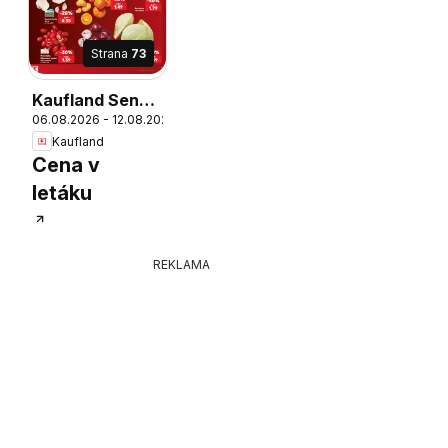
Strana
73
Kaufland Senec
26
06.08.2026 - 12.08.2026
leták
Kaufland
Cena v
letáku
REKLAMA