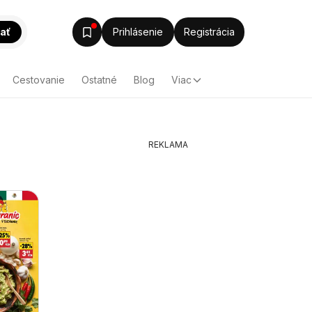
ať
Prihlásenie
Registrácia
Cestovanie
Ostatné
Blog
Viac
REKLAMA