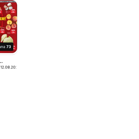
ana
73
 12.08.2026
eták