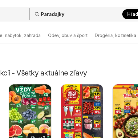
Hľad
e, nábytok, záhrada
Odev, obuv a šport
Drogéria, kozmetika
kcii - Všetky aktuálne zľavy
Strana
3