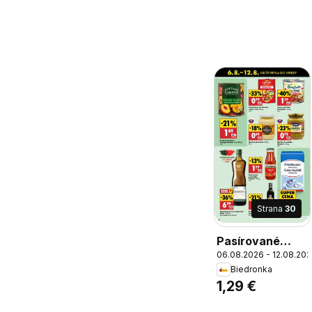
Strana
30
Pasírované
06.08.2026 - 12.08.20
paradajky
Biedronka
Culineo 700 g,
1,29 €
Pasírované
paradajky