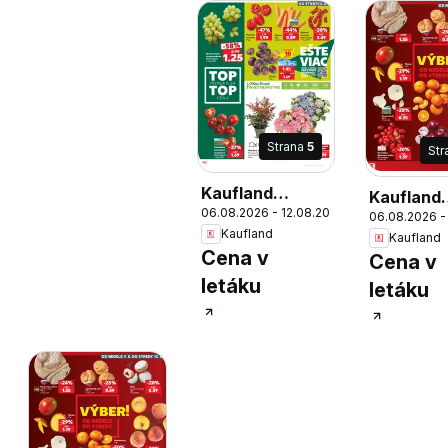
Strana
5
Str
Kaufland
Kaufland
06.08.2026 - 12.08.2026
Šamorín leták
06.08.2026 -
Šamorín l
Kaufland
Kaufland
Cena v
Cena v
letáku
letáku