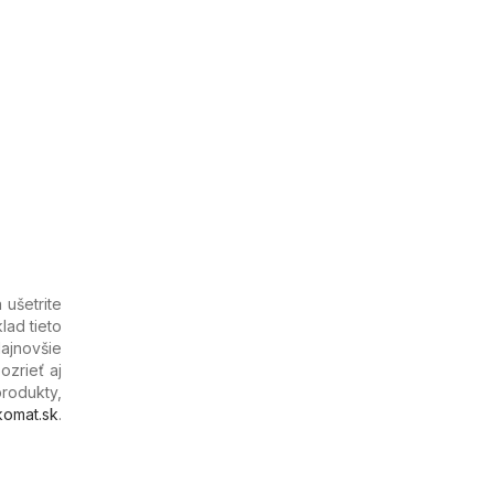
 ušetrite
lad tieto
Najnovšie
ozrieť aj
produkty,
komat.sk
.