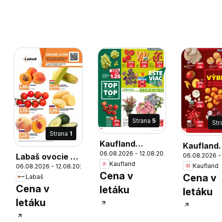
Strana
5
Str
Strana
1
Kaufland
Kaufland
06.08.2026 - 12.08.2026
Bratislava-
06.08.2026 -
Labaš ovocie a
Bratislav
Kaufland
Kaufland
Devínska Nová
06.08.2026 - 12.08.2026
zelenina
Devínska
Cena v
Cena v
Labaš
Ves leták
Ves leták
26
Cena v
letáku
letáku
letáku