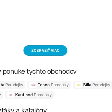
ZOBRAZIŤ VIAC
v ponuke týchto obchodov
ota
Paradajky
Tesco
Paradajky
Billa
Paradajky
y
Kaufland
Paradajky
táky a katalógy