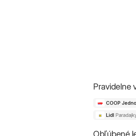
Pravidelne 
COOP Jedn
Lidl
Paradajk
Obľúbené le