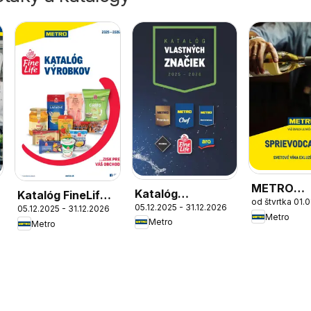
METRO
Katalóg
Katalóg FineLife
od štvrtka 01.
sprievodc
05.12.2025 - 31.12.2026
vlastných
05.12.2025 - 31.12.2026
výrobkov
Metro
Metro
Metro
značiek