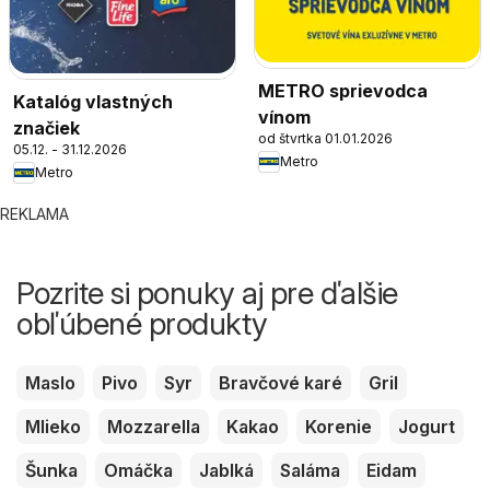
METRO sprievodca
Katalóg vlastných
vínom
značiek
od štvrtka 01.01.2026
05.12. - 31.12.2026
Metro
Metro
REKLAMA
Pozrite si ponuky aj pre ďalšie
obľúbené produkty
Maslo
Pivo
Syr
Bravčové karé
Gril
Mlieko
Mozzarella
Kakao
Korenie
Jogurt
Šunka
Omáčka
Jablká
Saláma
Eidam