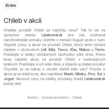
Krém
Chlieb v akcii
Hľadáte produkt Chlieb za najnižšiu cenu? Tak to ste na
správnom mieste.
Letakomat.sk
pre vás zozbieral
najvýhodnejšie ponuky. Ušetrite v mesiaci August spolu s nami.
Objavte zľavy a akcie na produkt Chlieb, ktorý tento týždeň
nájdete v obchodoch
Lidl
,
Billa
,
Tesco
,
Klas
,
Makos
a
Terno
.
Prelistujte si letáky obľúbených
obchodov ešte dnes. Práve
teraz nájdete akciu na produkt Chlieb v nasledujúcich
letákoch: Prelistujte si ich ešte dnes a objavte aj ďalšie ponuky!
Chystáte sa na nákup a chcete ušetriť ešte viac? Pozrite si
akcie aj na ďalší tovar, ako napríklad:
Maslo
,
Mlieko
,
Pivo
,
Syr
a
Jogurt
. Akciové ceny na všetky produkty hľadá
Letakomat.sk
každý deň.
Domov
Zoznam produktov
Chlieb