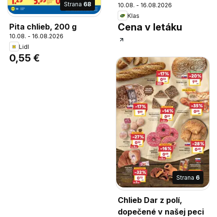
Strana
68
10.08. - 16.08.2026
Klas
Cena v letáku
Pita chlieb, 200 g
10.08. - 16.08.2026
Lidl
0,55 €
Strana
6
Chlieb Dar z polí,
dopečené v našej peci