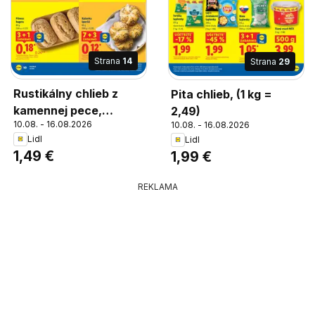
Strana
14
Strana
29
Rustikálny chlieb z
Pita chlieb, (1 kg =
kamennej pece,
2,49)
10.08. - 16.08.2026
10.08. - 16.08.2026
Rustikálny chlieb z
Lidl
Lidl
kamennej pece 490 g
1,49 €
1,99 €
REKLAMA