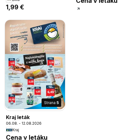
Cena v letáku
svetlý/tmavý 500 g
1,99 €
Strana
5
Kraj leták
06.08. - 12.08.2026
Kraj
Cena v letáku