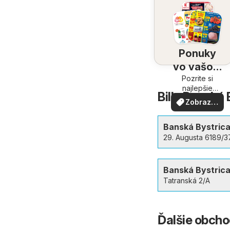
Ponuky
vo vašom
Pozrite si
okolí
najlepšie
Billa Banská 
ponuky vo
Zobraziť
vašom okolí
viac
Banská Bystric
29. Augusta 6189/3
Banská Bystric
Tatranská 2/A
Ďalšie obcho