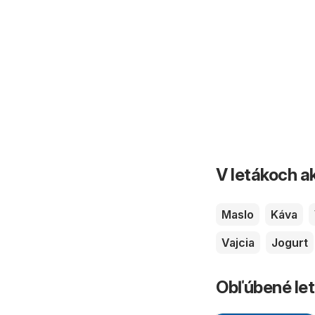
V letákoch ak
Maslo
Káva
Vajcia
Jogurt
Obľúbené let