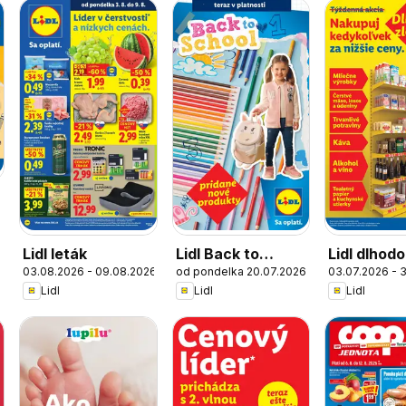
6
Lidl leták
Lidl Back to
Lidl dlhod
03.08.2026 - 09.08.2026
od pondelka 20.07.2026
03.07.2026 - 3
school
zlacnené
Lidl
Lidl
Lidl