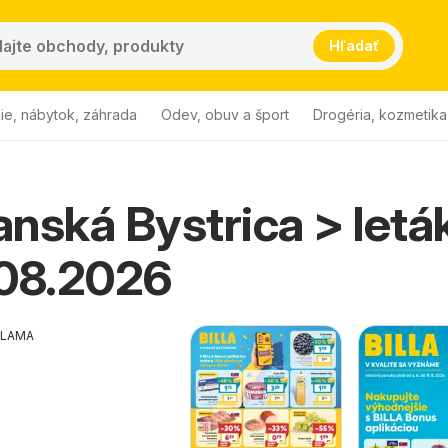
Hľadať
ie, nábytok, záhrada
Odev, obuv a šport
Drogéria, kozmetika
Banská Bystrica > letá
.08.2026
KLAMA