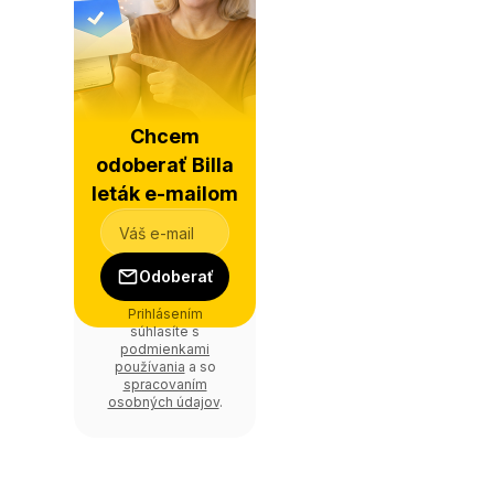
Chcem
odoberať Billa
leták e-mailom
Odoberať
Prihlásením
súhlasíte s
podmienkami
používania
a so
spracovaním
osobných údajov
.