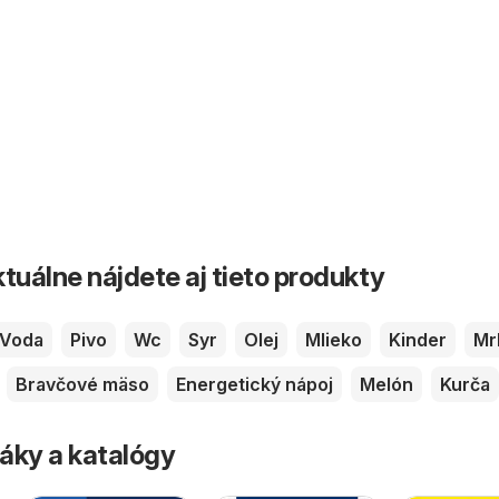
tuálne nájdete aj tieto produkty
Voda
Pivo
Wc
Syr
Olej
Mlieko
Kinder
Mr
Bravčové mäso
Energetický nápoj
Melón
Kurča
áky a katalógy