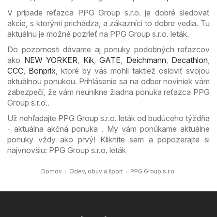
V prípade reťazca PPG Group s.r.o. je dobré sledovať
akcie, s ktorými prichádza, a zákazníci to dobre vedia. Tu
aktuálnu je možné pozrieť na PPG Group s.r.o. leták.
Do pozornosti dávame aj ponuky podobných reťazcov
ako
NEW YORKER
,
Kik
,
GATE
,
Deichmann
,
Decathlon
,
CCC
,
Bonprix
, ktoré by vás mohli taktiež osloviť svojou
aktuálnou ponukou. Prihlásenie sa na odber noviniek vám
zabezpečí, že vám neunikne žiadna ponuka reťazca PPG
Group s.r.o..
Už nehľadajte PPG Group s.r.o. leták od budúceho týždňa
- aktuálna akčná ponuka . My vám ponúkame aktuálne
ponuky vždy ako prvý! Kliknite sem a popozerajte si
najvnovšiu: PPG Group s.r.o. leták
Domov
Odev, obuv a šport
PPG Group s.r.o.