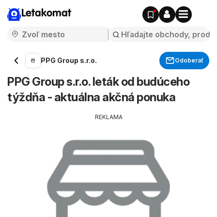
Letakomat
PPG Group s.r.o.
Odoberať
PPG Group s.r.o. leták od budúceho
týždňa - aktuálna akčná ponuka
REKLAMA