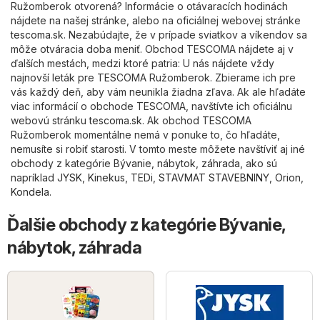
Ružomberok otvorená? Informácie o otávaracích hodinách
nájdete na našej stránke, alebo na oficiálnej webovej stránke
tescoma.sk
. Nezabúdajte, že v prípade sviatkov a víkendov sa
môže otváracia doba meniť. Obchod TESCOMA nájdete aj v
ďalších mestách, medzi ktoré patria: U nás nájdete vždy
najnovší leták pre TESCOMA Ružomberok. Zbierame ich pre
vás každý deň, aby vám neunikla žiadna zľava. Ak ale hľadáte
viac informácií o obchode TESCOMA, navštívte ich oficiálnu
webovú stránku
tescoma.sk
. Ak obchod TESCOMA
Ružomberok momentálne nemá v ponuke to, čo hľadáte,
nemusíte si robiť starosti. V tomto meste môžete navštíviť aj iné
obchody z kategórie
Bývanie, nábytok, záhrada
, ako sú
napríklad
JYSK
,
Kinekus
,
TEDi
,
STAVMAT STAVEBNINY
,
Orion
,
Kondela
.
Ďalšie obchody z kategórie Bývanie,
nábytok, záhrada