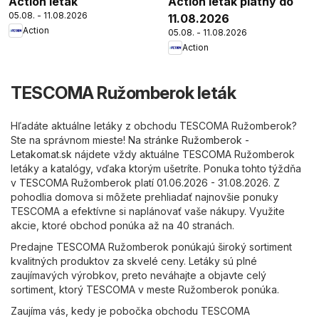
Action leták
Action leták platný do
05.08. - 11.08.2026
11.08.2026
Action
05.08. - 11.08.2026
Action
TESCOMA Ružomberok leták
Hľadáte aktuálne letáky z obchodu TESCOMA Ružomberok?
Ste na správnom mieste! Na stránke
Ružomberok -
Letakomat.sk
nájdete vždy aktuálne TESCOMA Ružomberok
letáky a katalógy, vďaka ktorým ušetríte. Ponuka tohto týždňa
v TESCOMA Ružomberok platí 01.06.2026 - 31.08.2026. Z
pohodlia domova si môžete prehliadať najnovšie ponuky
TESCOMA a efektívne si naplánovať vaše nákupy. Využite
akcie, ktoré obchod ponúka až na 40 stranách.
Predajne TESCOMA Ružomberok ponúkajú široký sortiment
kvalitných produktov za skvelé ceny. Letáky sú plné
zaujímavých výrobkov, preto neváhajte a objavte celý
sortiment, ktorý TESCOMA v meste Ružomberok ponúka.
Zaujíma vás, kedy je pobočka obchodu TESCOMA