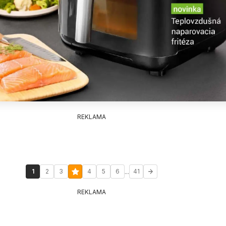
REKLAMA
...
1
2
3
4
5
6
41
REKLAMA