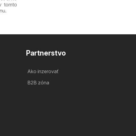
v tomto
nu.
Partnerstvo
Ako inzerovať
B2B zóna