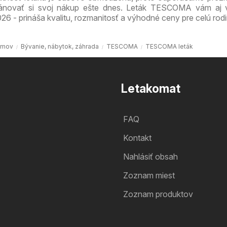
lánovať si svoj nákup ešte dnes. Leták TESCOMA vám aj 
26 - prináša kvalitu, rozmanitosť a výhodné ceny pre celú rodi
mov
Bývanie, nábytok, záhrada
TESCOMA
TESCOMA leták
Letakomat
FAQ
Kontakt
Nahlásiť obsah
Zoznam miest
Zoznam produktov