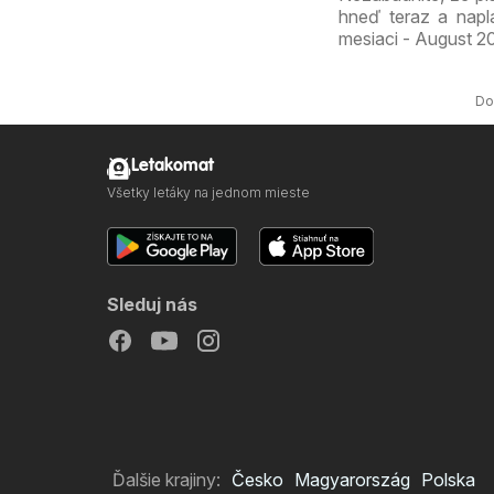
hneď teraz a nap
mesiaci - August 20
Do
Letakomat
Všetky letáky na jednom mieste
Sleduj nás
Ďalšie krajiny:
Česko
Magyarország
Polska