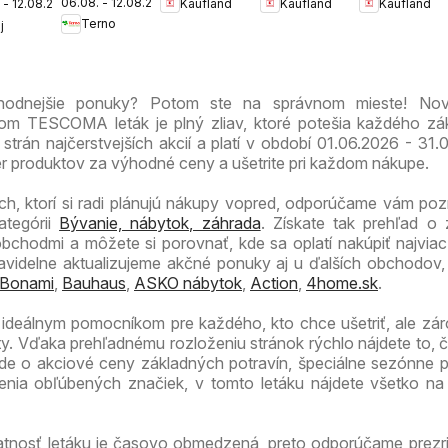
06.08. - 12.08.2026
Kaufland
Kaufland
Kaufland
 - 12.08.2026
leták
Patrónka
Nové
Petržalka
Terno
j
leták
Mesto
leták
leták
ýhodnejšie ponuky? Potom ste na správnom mieste! Nov
TESCOMA leták je plný zliav, ktoré potešia každého zák
trán najčerstvejších akcií a platí v období 01.06.2026 - 31.
er produktov za výhodné ceny a ušetrite pri každom nákupe.
ch, ktorí si radi plánujú nákupy vopred, odporúčame vám pozri
ategórii
Bývanie, nábytok, záhrada
. Získate tak prehľad o
obchodmi a môžete si porovnať, kde sa oplatí nakúpiť najvia
videlne aktualizujeme akčné ponuky aj u ďalších obchodov,
Bonami
,
Bauhaus
,
ASKO nábytok
,
Action
,
4home.sk
.
ideálnym pomocníkom pre každého, kto chce ušetriť, ale zá
ty. Vďaka prehľadnému rozloženiu stránok rýchlo nájdete to, 
 ide o akciové ceny základných potravín, špeciálne sezónne 
enia obľúbených značiek, v tomto letáku nájdete všetko n
atnosť letáku je časovo obmedzená, preto odporúčame prezri