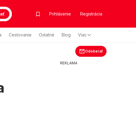
ať
Prihlásenie
Registrácia
a
Cestovanie
Ostatné
Blog
Viac
Odoberať
REKLAMA
a