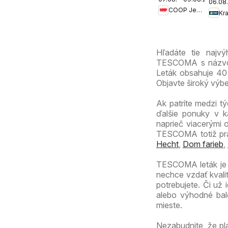
Jednota
06.08.
COOP Jednota
cez víkend
Kra
ešte
výhodnejšie
Hľadáte tie najv
TESCOMA s názvom 
Leták obsahuje 40 s
Objavte široký výb
Ak patríte medzi tý
ďalšie ponuky v k
naprieč viacerými 
TESCOMA totiž pra
Hecht
,
Dom farieb
,
TESCOMA leták je 
nechce vzdať kvali
potrebujete. Či už
alebo výhodné bal
mieste.
Nezabudnite, že pl