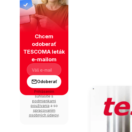
Chcem
odoberať
TESCOMA leták
e-mailom
Odoberať
Prihlásením
súhlasíte s
podmienkami
používania
a so
spracovaním
osobných údajov
.