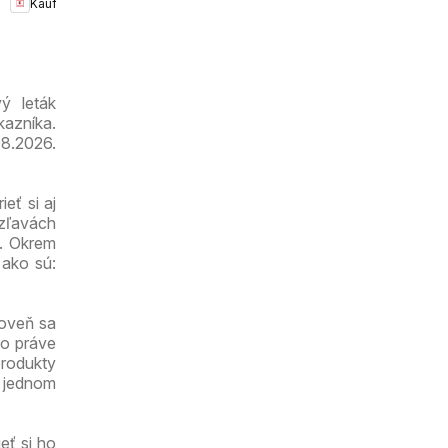
Kaufland
Petržalka-
Danubia
leták
ý leták
azníka.
08.2026.
eť si aj
 zľavách
c. Okrem
 ako sú:
roveň sa
čo práve
produkty
a jednom
eť si ho