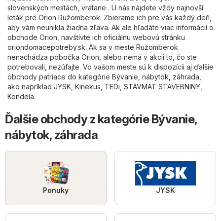
slovenských mestách, vrátane . U nás nájdete vždy najnovší
leták pre Orion Ružomberok. Zbierame ich pre vás každý deň,
aby vám neunikla žiadna zľava. Ak ale hľadáte viac informácií o
obchode Orion, navštívte ich oficiálnu webovú stránku
oriondomacepotreby.sk
. Ak sa v meste Ružomberok
nenachádza pobočka Orion, alebo nemá v akcii to, čo ste
potrebovali, nezúfajte. Vo vašom meste sú k dispozícii aj ďalšie
obchody patriace do kategórie
Bývanie, nábytok, záhrada
,
ako napríklad
JYSK
,
Kinekus
,
TEDi
,
STAVMAT STAVEBNINY
,
Kondela
.
Ďalšie obchody z kategórie Bývanie,
nábytok, záhrada
Ponuky
JYSK