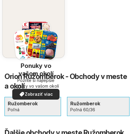
Ponuky vo
vašom okolí
Orion Ružomberok - Obchody v meste
Pozrite si najlepšie
a okolí
ponuky vo vašom okolí
Zobraziť viac
Ružomberok
Ružomberok
Poľná
Poľná 60/36
Ďalšie obchody v meste Ružomberok