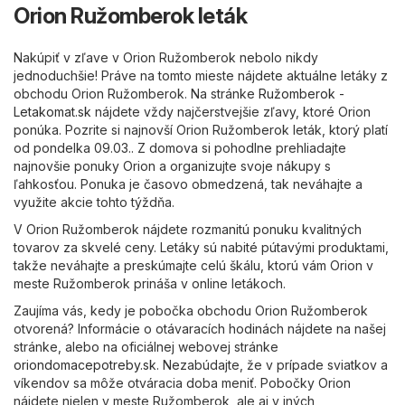
Orion Ružomberok leták
Nakúpiť v zľave v Orion Ružomberok nebolo nikdy
jednoduchšie! Práve na tomto mieste nájdete aktuálne letáky z
obchodu Orion Ružomberok. Na stránke
Ružomberok -
Letakomat.sk
nájdete vždy najčerstvejšie zľavy, ktoré Orion
ponúka. Pozrite si najnovší Orion Ružomberok leták, ktorý platí
od pondelka 09.03.. Z domova si pohodlne prehliadajte
najnovšie ponuky Orion a organizujte svoje nákupy s
ľahkosťou. Ponuka je časovo obmedzená, tak neváhajte a
využite akcie tohto týždňa.
V Orion Ružomberok nájdete rozmanitú ponuku kvalitných
tovarov za skvelé ceny. Letáky sú nabité pútavými produktami,
takže neváhajte a preskúmajte celú škálu, ktorú vám Orion v
meste Ružomberok prináša v online letákoch.
Zaujíma vás, kedy je pobočka obchodu Orion Ružomberok
otvorená? Informácie o otávaracích hodinách nájdete na našej
stránke, alebo na oficiálnej webovej stránke
oriondomacepotreby.sk
. Nezabúdajte, že v prípade sviatkov a
víkendov sa môže otváracia doba meniť. Pobočky Orion
nájdete nielen v meste Ružomberok, ale aj v iných