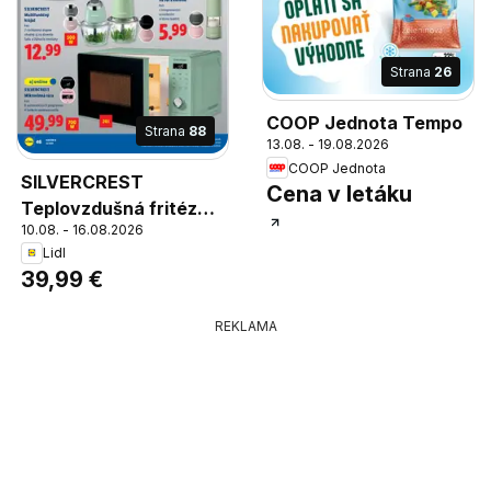
Strana
26
COOP Jednota Tempo
Strana
88
13.08. - 19.08.2026
COOP Jednota
SILVERCREST
Cena v letáku
Teplovzdušná fritéza,
10.08. - 16.08.2026
kus, aj na grilovanie,
Lidl
pečenie a dusenie, 3,6
39,99 €
l fritovací kôš s
nepriľnavým,
REKLAMA
povrchom ILAG,
nastavenie teploty od
40 do 200 °C, 6
prednastavených
programov