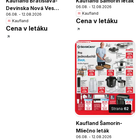
Kaufland Bratislava-
Kaufland Šamorín leták
06.08. - 12.08.2026
Devínska Nová Ves
Kaufland
06.08. - 12.08.2026
leták
Cena v letáku
Kaufland
Cena v letáku
Strana
62
Kaufland Šamorín-
Mliečno leták
06.08. - 12.08.2026