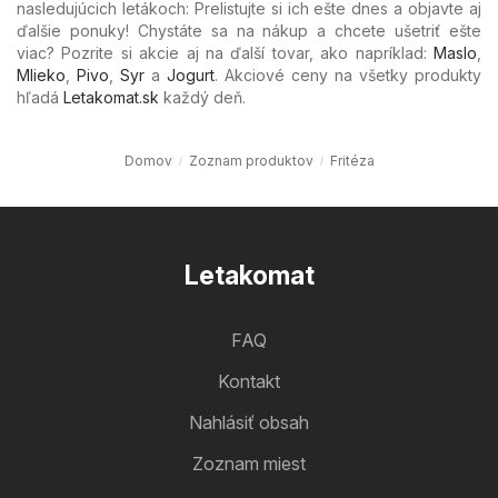
nasledujúcich letákoch: Prelistujte si ich ešte dnes a objavte aj
ďalšie ponuky! Chystáte sa na nákup a chcete ušetriť ešte
viac? Pozrite si akcie aj na ďalší tovar, ako napríklad:
Maslo
,
Mlieko
,
Pivo
,
Syr
a
Jogurt
. Akciové ceny na všetky produkty
hľadá
Letakomat.sk
každý deň.
Domov
Zoznam produktov
Fritéza
Letakomat
FAQ
Kontakt
Nahlásiť obsah
Zoznam miest