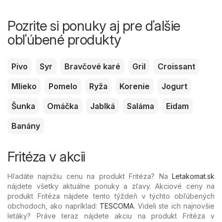
Pozrite si ponuky aj pre ďalšie
obľúbené produkty
Pivo
Syr
Bravčové karé
Gril
Croissant
Mlieko
Pomelo
Ryža
Korenie
Jogurt
Šunka
Omáčka
Jablká
Saláma
Eidam
Banány
Fritéza v akcii
Hľadáte najnižiu cenu na produkt Fritéza? Na
Letakomat.sk
nájdete všetky aktuálne ponuky a zľavy. Akciové ceny na
produkt Fritéza nájdete tento týždeň v týchto obľúbených
obchodoch, ako napríklad:
TESCOMA
. Videli ste ich najnovšie
letáky? Práve teraz nájdete akciu na produkt Fritéza v