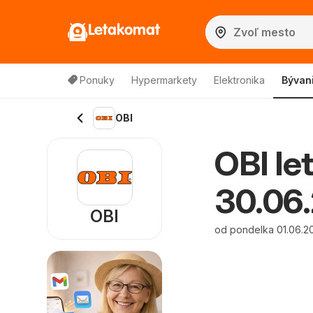
Letakomat
Ponuky
Hypermarkety
Elektronika
Bývan
OBI
OBI let
30.06
OBI
od pondelka 01.06.2