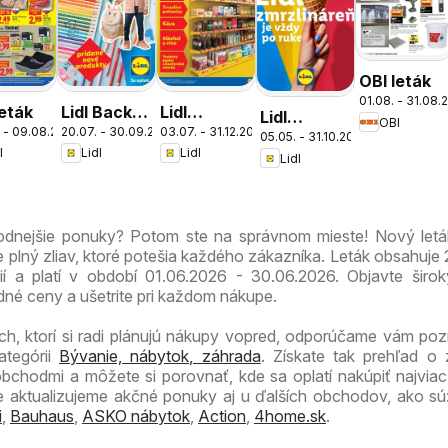
OBI leták
01.08. - 31.08.
leták
Lidl Back
Lidl
Lidl
OBI
 - 09.08.2026
20.07. - 30.09.2026
03.07. - 31.12.2026
to school
dlhodobo
05.05. - 31.10.2026
zmrzlináreň
l
Lidl
Lidl
zlacnené
Lidl
hodnejšie ponuky? Potom ste na správnom mieste! Nový let
 plný zliav, ktoré potešia každého zákazníka. Leták obsahuje 
cií a platí v období 01.06.2026 - 30.06.2026. Objavte širo
né ceny a ušetrite pri každom nákupe.
ch, ktorí si radi plánujú nákupy vopred, odporúčame vám pozri
ategórii
Bývanie, nábytok, záhrada
. Získate tak prehľad o
obchodmi a môžete si porovnať, kde sa oplatí nakúpiť najvia
ne aktualizujeme akčné ponuky aj u ďalších obchodov, ako s
i
,
Bauhaus
,
ASKO nábytok
,
Action
,
4home.sk
.