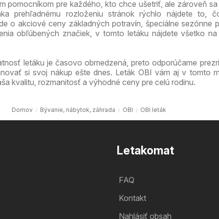
nym pomocníkom pre každého, kto chce ušetriť, ale zároveň s
aka prehľadnému rozloženiu stránok rýchlo nájdete to, č
 ide o akciové ceny základných potravín, špeciálne sezónne 
enia obľúbených značiek, v tomto letáku nájdete všetko n
atnosť letáku je časovo obmedzená, preto odporúčame prezri
novať si svoj nákup ešte dnes. Leták OBI vám aj v tomto m
ša kvalitu, rozmanitosť a výhodné ceny pre celú rodinu.
Domov
Bývanie, nábytok, záhrada
OBI
OBI leták
Letakomat
FAQ
Kontakt
Nahlásiť obsah