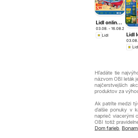
Lidl online
03.08. - 16.08.2026
magazín
Lidl 
Lidl
03.08.
Lid
Hľadáte tie najvý
názvom OBI leták je
najčerstvejších ak
produktov za výhod
Ak patríte medzi tý
ďalšie ponuky v k
naprieč viacerými 
OBI totiž pravidel
Dom farieb
,
Bonam