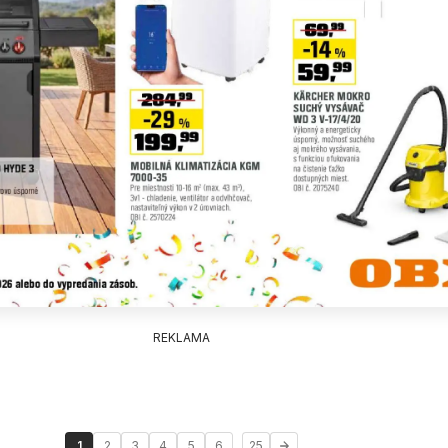
REKLAMA
...
1
2
3
4
5
6
25