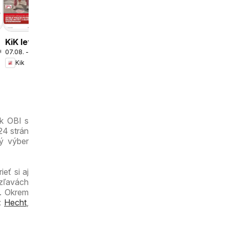
COOP Jednota
cez víkend
ešte
výhodnejšie
KiK leták
2026
07.08. - 16.08.2026
platný do
Kik
16.08.2026
ák OBI s
24 strán
ký výber
eť si aj
 zľavách
c. Okrem
ú:
Hecht
,