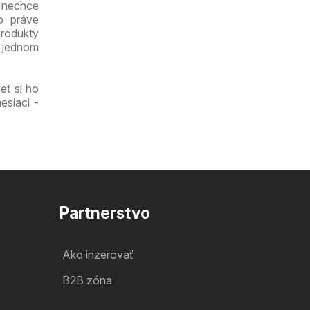
a nechce
o práve
produkty
a jednom
eť si ho
esiaci -
Partnerstvo
Ako inzerovať
B2B zóna