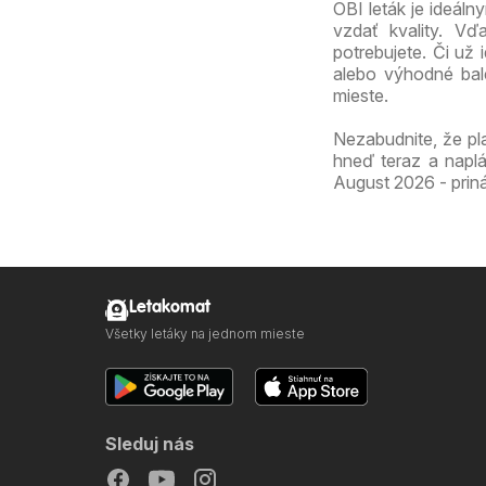
OBI leták je ideál
vzdať kvality. Vď
potrebujete. Či už
alebo výhodné bal
mieste.
Nezabudnite, že pl
hneď teraz a naplá
August 2026 - priná
Letakomat
Všetky letáky na jednom mieste
Sleduj nás