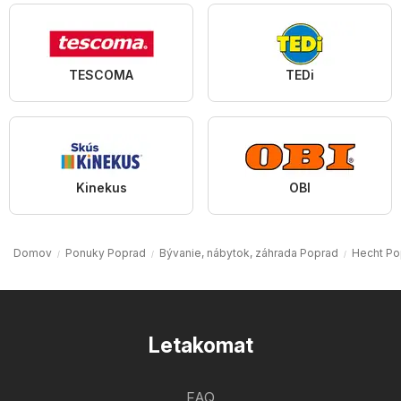
TESCOMA
TEDi
Kinekus
OBI
Domov
Ponuky Poprad
Bývanie, nábytok, záhrada Poprad
Hecht Po
Letakomat
FAQ