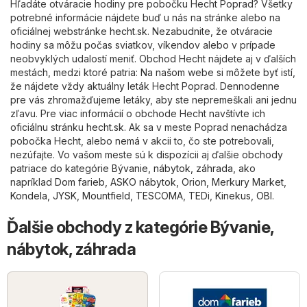
Hľadáte otváracie hodiny pre pobočku Hecht Poprad? Všetky
potrebné informácie nájdete buď u nás na stránke alebo na
oficiálnej webstránke
hecht.sk
. Nezabudnite, že otváracie
hodiny sa môžu počas sviatkov, víkendov alebo v prípade
neobvyklých udalostí meniť. Obchod Hecht nájdete aj v ďalších
mestách, medzi ktoré patria: Na našom webe si môžete byť istí,
že nájdete vždy aktuálny leták Hecht Poprad. Dennodenne
pre vás zhromažďujeme letáky, aby ste nepremeškali ani jednu
zľavu. Pre viac informácií o obchode Hecht navštívte ich
oficiálnu stránku
hecht.sk
. Ak sa v meste Poprad nenachádza
pobočka Hecht, alebo nemá v akcii to, čo ste potrebovali,
nezúfajte. Vo vašom meste sú k dispozícii aj ďalšie obchody
patriace do kategórie
Bývanie, nábytok, záhrada
, ako
napríklad
Dom farieb
,
ASKO nábytok
,
Orion
,
Merkury Market
,
Kondela
,
JYSK
,
Mountfield
,
TESCOMA
,
TEDi
,
Kinekus
,
OBI
.
Ďalšie obchody z kategórie Bývanie,
nábytok, záhrada