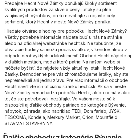
Predajne Hecht Nové Zámky ponúkajú široký sortiment
kvalitných produktov za skvelé ceny. Letáky sú plné
zaujímavých výrobkov, preto neváhajte a objavte celý
sortiment, ktorý Hecht v meste Nové Zámky ponúka.
Hľadáte otváracie hodiny pre pobočku Hecht Nové Zámky?
Všetky potrebné informácie nájdete buď u nás na stránke
alebo na oficiálnej webstránke
hecht.sk
. Nezabudnite, že
otváracie hodiny sa môžu počas sviatkov, víkendov alebo v
prípade neobvyklých udalostí meniť. Obchod Hecht nájdete aj
v ďalších mestách, medzi ktoré patria: Na našom webe si
môžete byť istí, že nájdete vždy aktuálny leták Hecht Nové
Zámky. Dennodenne pre vás zhromažďujeme letáky, aby ste
nepremeškali ani jednu zľavu. Pre viac informácií o obchode
Hecht navštívte ich oficiálnu stránku
hecht.sk
. Ak sa v meste
Nové Zámky nenachádza pobočka Hecht, alebo nemá v akcii
to, čo ste potrebovali, nezúfajte. Vo vašom meste sú k
dispozícii aj ďalšie obchody patriace do kategórie
Bývanie,
nábytok, záhrada
, ako napríklad
TEDi
,
Dom farieb
,
JYSK
,
TESCOMA
,
Kondela
,
Merkury Market
,
Orion
,
Mountfield
,
STAVMAT STAVEBNINY
.
Ďalšie obchody z kategórie Bývanie,