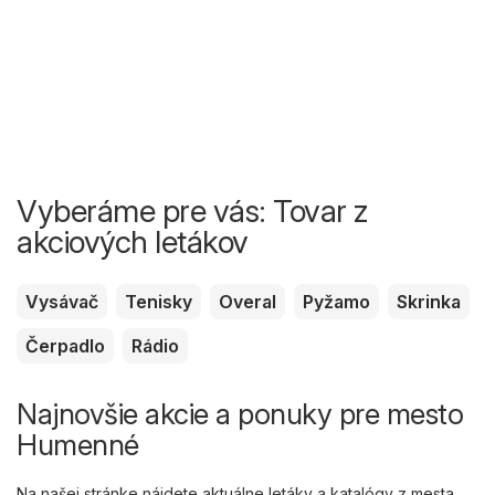
Vyberáme pre vás: Tovar z
akciových letákov
Vysávač
Tenisky
Overal
Pyžamo
Skrinka
Čerpadlo
Rádio
Najnovšie akcie a ponuky pre mesto
Humenné
Na našej stránke nájdete aktuálne letáky a katalógy z mesta