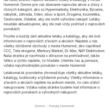
Humenné. Denne pre vás zbierame najnovšie akcie a zľavy z
rôznych kategórií, ako sú
Hypermarkety
,
Elektronika
,
Bývanie,
nábytok, záhrada
,
Odev, obuv a šport
,
Drogéria, kozmetika
,
Cestovanie
,
Ostatné
, aby ste mohli výhodne nakúpiť. Letáky
neustále aktualizujeme, aby ste mali vždy prehľad o najnovších
ponukách.
Pozrite si každý deň aktuálne letáky a katalógy, aby ste boli
informovaní o najnovších zľavách a akciách. Nájdete u nás
všetky obľúbené obchody z mesta Humenné, ako napríklad:
CCC
,
Teta drogerie
,
Merkury Market
,
Dr. Max
,
NAY Elektrodom
.
Naša stránka je navrhnutá s dôrazom na prehľadnosť, takže
ľahko a rýchlo nájdete, čo hľadáte. Ušetrite čas aj peniaze,
vďaka najvýhodnejším ponukám v meste Humenné.
Letakomat.sk pravidelne zhromažďuje všetky aktuálne letáky,
katalógy, lookbooky a týždenné ponuky. Všetky informácie o
zľavách a akciách nájdete na jednom mieste, čo vám uľahčí
nakupovanie. Vďaka našej stránke budete mať informácie o
najnovších ponukách a výhodných nákupoch.
Domov
Ponuky Humenné