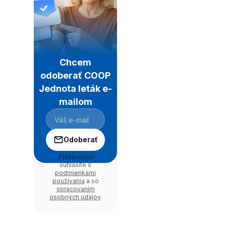
Chcem
odoberať COOP
Jednota leták e-
mailom
Odoberať
Prihlásením
súhlasíte s
podmienkami
používania
a so
spracovaním
osobných údajov
.