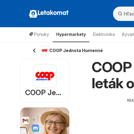
Letakomat
Ponuky
Hypermarkety
Elektronika
Bývan
COOP Jednota Humenné
COOP 
leták 
COOP Jednota
RE