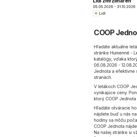
Lidl zmrzlináreň
05.05.2026 - 31.10.2026
Lidl
COOP Jednot
Hľadáte aktuálne le
stránke
Humenné - L
katalógy, vďaka ktor
06.08.2026 - 12.08.
Jednota a efektívne 
stranách.
V letákoch COOP Jed
vynikajúce ceny. Ponu
ktorý COOP Jednota
Hľadáte otváracie h
nájdete buď u nás na
hodiny sa môžu počas
COOP Jednota nájdete
Na našej stránke si 