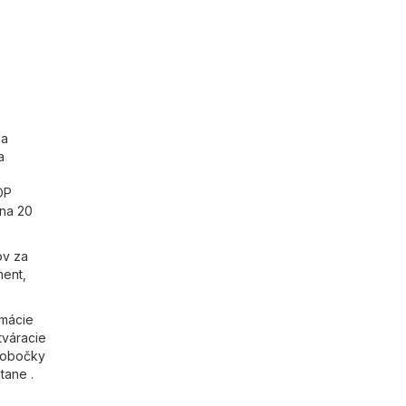
Na
a
OP
 na 20
ov za
ment,
rmácie
tváracie
 Pobočky
tane .