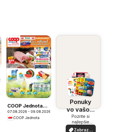
6
Ponuky
COOP Jednota
vo vašom
07.08.2026 - 09.08.2026
cez víkend ešte
Pozrite si
okolí
COOP Jednota
výhodnejšie
najlepšie
ponuky vo
Zobraziť