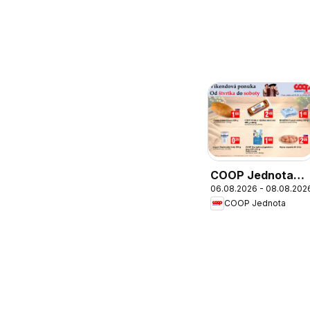
COOP Jednota
06.08.2026 - 08.08.202
víkendová
COOP Jednota
ponuka Trnava