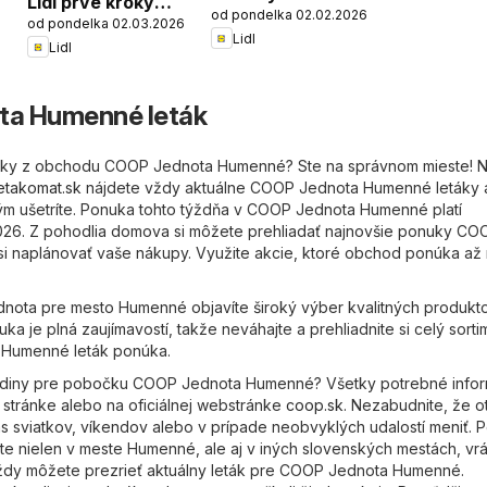
Lidl prvé kroky
od pondelka 02.02.2026
zlacňuje
od pondelka 02.03.2026
spolu
Lidl
Lidl
a Humenné leták
táky z obchodu COOP Jednota Humenné? Ste na správnom mieste! 
etakomat.sk
nájdete vždy aktuálne COOP Jednota Humenné letáky 
ým ušetríte. Ponuka tohto týždňa v COOP Jednota Humenné platí
2026. Z pohodlia domova si môžete prehliadať najnovšie ponuky CO
si naplánovať vaše nákupy. Využite akcie, ktoré obchod ponúka až
nota pre mesto Humenné objavíte široký výber kvalitných produkt
ka je plná zaujímavostí, takže neváhajte a prehliadnite si celý sorti
 Humenné leták ponúka.
odiny pre pobočku COOP Jednota Humenné? Všetky potrebné info
 stránke alebo na oficiálnej webstránke
coop.sk
. Nezabudnite, že o
 sviatkov, víkendov alebo v prípade neobvyklých udalostí meniť.
 nielen v meste Humenné, ale aj v iných slovenských mestách, vrá
vždy môžete prezrieť aktuálny leták pre COOP Jednota Humenné.