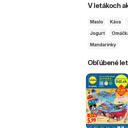
V letákoch ak
Maslo
Káva
Jogurt
Omáčk
Mandarinky
Obľúbené let