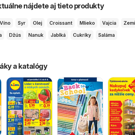
tuálne nájdete aj tieto produkty
Víno
Syr
Olej
Croissant
Mlieko
Vajcia
Zemi
a
Džús
Nanuk
Jablká
Cukríky
Saláma
áky a katalógy