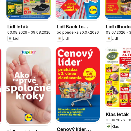
6
Lidl leták
Lidl Back to
Lidl dlhod
03.08.2026 - 09.08.2026
od pondelka 20.07.2026
03.07.2026 - 3
school
zlacnené
Lidl
Lidl
Lidl
Klas leták
10.08.2026 - 
Klas
Cenový líder