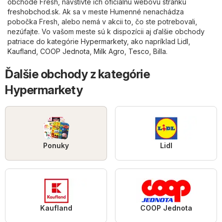
obchode Fresh, navštívte ich oficiálnu webovú stránku
freshobchod.sk
. Ak sa v meste Humenné nenachádza
pobočka Fresh, alebo nemá v akcii to, čo ste potrebovali,
nezúfajte. Vo vašom meste sú k dispozícii aj ďalšie obchody
patriace do kategórie
Hypermarkety
, ako napríklad
Lidl
,
Kaufland
,
COOP Jednota
,
Milk Agro
,
Tesco
,
Billa
.
Ďalšie obchody z kategórie
Hypermarkety
Ponuky
Lidl
Kaufland
COOP Jednota