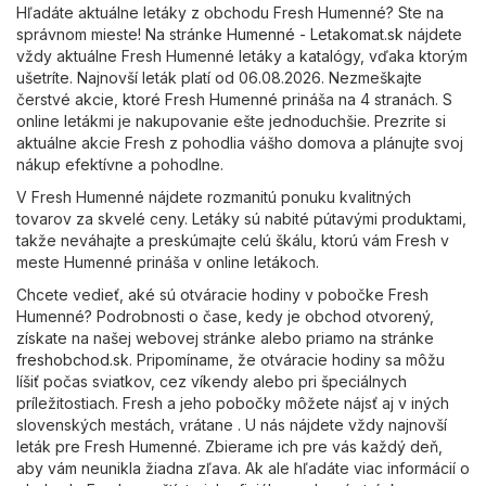
Hľadáte aktuálne letáky z obchodu Fresh Humenné? Ste na
správnom mieste! Na stránke
Humenné - Letakomat.sk
nájdete
vždy aktuálne Fresh Humenné letáky a katalógy, vďaka ktorým
ušetríte. Najnovší leták platí od 06.08.2026. Nezmeškajte
čerstvé akcie, ktoré Fresh Humenné prináša na 4 stranách. S
online letákmi je nakupovanie ešte jednoduchšie. Prezrite si
aktuálne akcie Fresh z pohodlia vášho domova a plánujte svoj
nákup efektívne a pohodlne.
V Fresh Humenné nájdete rozmanitú ponuku kvalitných
tovarov za skvelé ceny. Letáky sú nabité pútavými produktami,
takže neváhajte a preskúmajte celú škálu, ktorú vám Fresh v
meste Humenné prináša v online letákoch.
Chcete vedieť, aké sú otváracie hodiny v pobočke Fresh
Humenné? Podrobnosti o čase, kedy je obchod otvorený,
získate na našej webovej stránke alebo priamo na stránke
freshobchod.sk
. Pripomíname, že otváracie hodiny sa môžu
líšiť počas sviatkov, cez víkendy alebo pri špeciálnych
príležitostiach. Fresh a jeho pobočky môžete nájsť aj v iných
slovenských mestách, vrátane . U nás nájdete vždy najnovší
leták pre Fresh Humenné. Zbierame ich pre vás každý deň,
aby vám neunikla žiadna zľava. Ak ale hľadáte viac informácií o