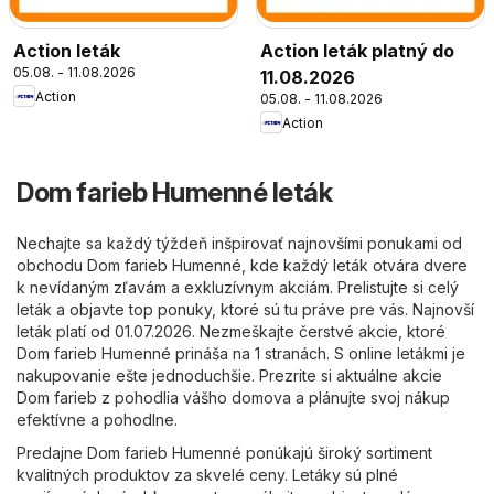
Action leták
Action leták platný do
05.08. - 11.08.2026
11.08.2026
Action
05.08. - 11.08.2026
Action
Dom farieb Humenné leták
Nechajte sa každý týždeň inšpirovať najnovšími ponukami od
obchodu Dom farieb Humenné, kde každý leták otvára dvere
k nevídaným zľavám a exkluzívnym akciám. Prelistujte si celý
leták a objavte top ponuky, ktoré sú tu práve pre vás. Najnovší
leták platí od 01.07.2026. Nezmeškajte čerstvé akcie, ktoré
Dom farieb Humenné prináša na 1 stranách. S online letákmi je
nakupovanie ešte jednoduchšie. Prezrite si aktuálne akcie
Dom farieb z pohodlia vášho domova a plánujte svoj nákup
efektívne a pohodlne.
Predajne Dom farieb Humenné ponúkajú široký sortiment
kvalitných produktov za skvelé ceny. Letáky sú plné