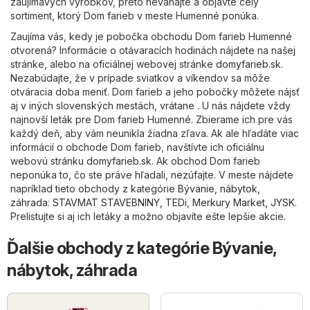
zaujímavých výrobkov, preto neváhajte a objavte celý
sortiment, ktorý Dom farieb v meste Humenné ponúka.
Zaujíma vás, kedy je pobočka obchodu Dom farieb Humenné
otvorená? Informácie o otávaracích hodinách nájdete na našej
stránke, alebo na oficiálnej webovej stránke
domyfarieb.sk
.
Nezabúdajte, že v prípade sviatkov a víkendov sa môže
otváracia doba meniť. Dom farieb a jeho pobočky môžete nájsť
aj v iných slovenských mestách, vrátane . U nás nájdete vždy
najnovší leták pre Dom farieb Humenné. Zbierame ich pre vás
každý deň, aby vám neunikla žiadna zľava. Ak ale hľadáte viac
informácií o obchode Dom farieb, navštívte ich oficiálnu
webovú stránku
domyfarieb.sk
. Ak obchod Dom farieb
neponúka to, čo ste práve hľadali, nezúfajte. V meste nájdete
napríklad tieto obchody z kategórie
Bývanie, nábytok,
záhrada
:
STAVMAT STAVEBNINY
,
TEDi
,
Merkury Market
,
JYSK
.
Prelistujte si aj ich letáky a možno objavíte ešte lepšie akcie.
Ďalšie obchody z kategórie Bývanie,
nábytok, záhrada