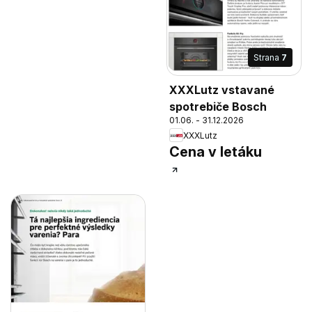
Strana
7
XXXLutz vstavané
spotrebiče Bosch
01.06. - 31.12.2026
XXXLutz
Cena v letáku