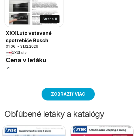
Strana
8
XXXLutz vstavané
spotrebiče Bosch
01.06. - 31.12.2026
XXXLutz
Cena v letáku
ZOBRAZIŤ VIAC
Obľúbené letáky a katalógy