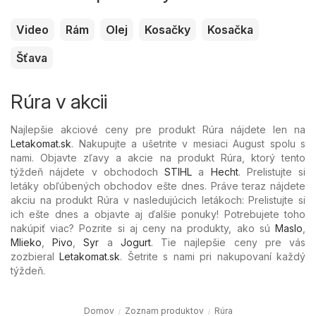
Video
Rám
Olej
Kosačky
Kosačka
Šťava
Rúra v akcii
Najlepšie akciové ceny pre produkt Rúra nájdete len na
Letakomat.sk
. Nakupujte a ušetrite v mesiaci August spolu s
nami. Objavte zľavy a akcie na produkt Rúra, ktorý tento
týždeň nájdete v obchodoch
STIHL
a
Hecht
. Prelistujte si
letáky obľúbených
obchodov ešte dnes. Práve teraz nájdete
akciu na produkt Rúra v nasledujúcich letákoch: Prelistujte si
ich ešte dnes a objavte aj ďalšie ponuky! Potrebujete toho
nakúpiť viac? Pozrite si aj ceny na produkty, ako sú
Maslo
,
Mlieko
,
Pivo
,
Syr
a
Jogurt
. Tie najlepšie ceny pre vás
zozbieral
Letakomat.sk
. Šetrite s nami pri nakupovaní každý
týždeň.
Domov
Zoznam produktov
Rúra