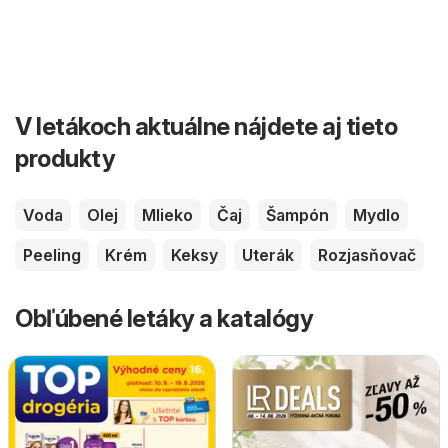
V letákoch aktuálne nájdete aj tieto
produkty
Voda
Olej
Mlieko
Čaj
Šampón
Mydlo
Peeling
Krém
Keksy
Uterák
Rozjasňovač
Obľúbené letáky a katalógy