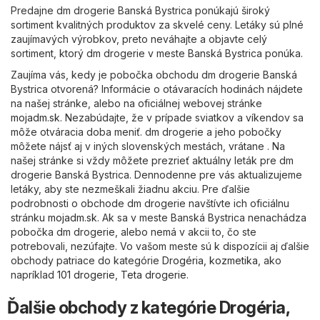
Predajne dm drogerie Banská Bystrica ponúkajú široký
sortiment kvalitných produktov za skvelé ceny. Letáky sú plné
zaujímavých výrobkov, preto neváhajte a objavte celý
sortiment, ktorý dm drogerie v meste Banská Bystrica ponúka.
Zaujíma vás, kedy je pobočka obchodu dm drogerie Banská
Bystrica otvorená? Informácie o otávaracích hodinách nájdete
na našej stránke, alebo na oficiálnej webovej stránke
mojadm.sk
. Nezabúdajte, že v prípade sviatkov a víkendov sa
môže otváracia doba meniť. dm drogerie a jeho pobočky
môžete nájsť aj v iných slovenských mestách, vrátane . Na
našej stránke si vždy môžete prezrieť aktuálny leták pre dm
drogerie Banská Bystrica. Dennodenne pre vás aktualizujeme
letáky, aby ste nezmeškali žiadnu akciu. Pre ďalšie
podrobnosti o obchode dm drogerie navštívte ich oficiálnu
stránku
mojadm.sk
. Ak sa v meste Banská Bystrica nenachádza
pobočka dm drogerie, alebo nemá v akcii to, čo ste
potrebovali, nezúfajte. Vo vašom meste sú k dispozícii aj ďalšie
obchody patriace do kategórie
Drogéria, kozmetika
, ako
napríklad
101 drogerie
,
Teta drogerie
.
Ďalšie obchody z kategórie Drogéria,