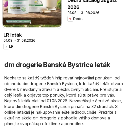
Dedra katalóg august
2026
01.08. - 31.08.2026
Dedra
LR leták
01.08. - 31.08.2026
LR
dm drogerie Banská Bystrica leták
Nechajte sa každý týždeň inšpirovať najnovšími ponukami od
obchodu dm drogerie Banská Bystrica, kde každý leták otvára
dvere k nevídaným zľavám a exkluzívnym akciám. Prelistujte si
celý leták a objavte top ponuky, ktoré sú tu práve pre vás.
Najnovší leták platí od 01.08.2026. Nezmeškajte čerstvé akcie,
ktoré dm drogerie Banská Bystrica prináša na 32 stranách. S
online letákmi je nakupovanie ešte jednoduchšie. Prezrite si
aktuálne akcie dm drogerie z pohodlia vášho domova a
plánujte svoj nákup efektívne a pohodlne.