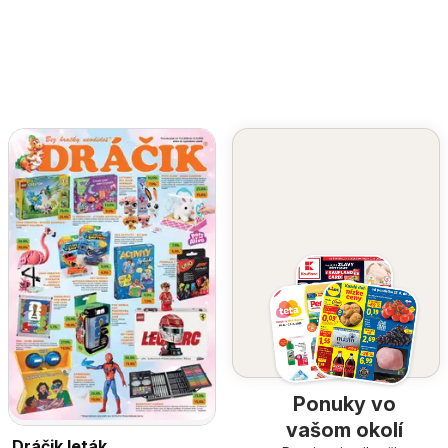
Ponuky vo
vašom okolí
Dráčik leták