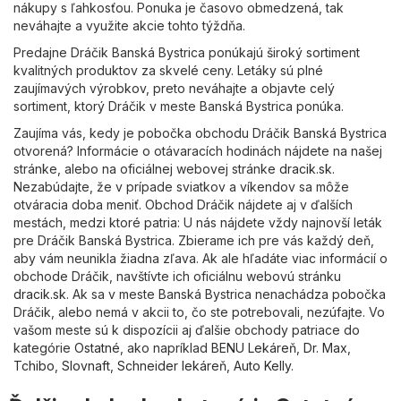
nákupy s ľahkosťou. Ponuka je časovo obmedzená, tak
neváhajte a využite akcie tohto týždňa.
Predajne Dráčik Banská Bystrica ponúkajú široký sortiment
kvalitných produktov za skvelé ceny. Letáky sú plné
zaujímavých výrobkov, preto neváhajte a objavte celý
sortiment, ktorý Dráčik v meste Banská Bystrica ponúka.
Zaujíma vás, kedy je pobočka obchodu Dráčik Banská Bystrica
otvorená? Informácie o otávaracích hodinách nájdete na našej
stránke, alebo na oficiálnej webovej stránke
dracik.sk
.
Nezabúdajte, že v prípade sviatkov a víkendov sa môže
otváracia doba meniť. Obchod Dráčik nájdete aj v ďalších
mestách, medzi ktoré patria: U nás nájdete vždy najnovší leták
pre Dráčik Banská Bystrica. Zbierame ich pre vás každý deň,
aby vám neunikla žiadna zľava. Ak ale hľadáte viac informácií o
obchode Dráčik, navštívte ich oficiálnu webovú stránku
dracik.sk
. Ak sa v meste Banská Bystrica nenachádza pobočka
Dráčik, alebo nemá v akcii to, čo ste potrebovali, nezúfajte. Vo
vašom meste sú k dispozícii aj ďalšie obchody patriace do
kategórie
Ostatné
, ako napríklad
BENU Lekáreň
,
Dr. Max
,
Tchibo
,
Slovnaft
,
Schneider lekáreň
,
Auto Kelly
.