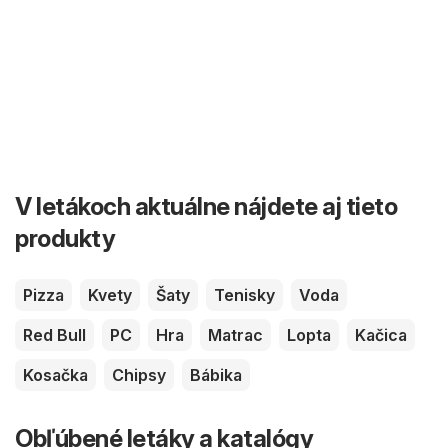
V letákoch aktuálne nájdete aj tieto
produkty
Pizza
Kvety
Šaty
Tenisky
Voda
Red Bull
PC
Hra
Matrac
Lopta
Kačica
Kosačka
Chipsy
Bábika
Obľúbené letáky a katalógy