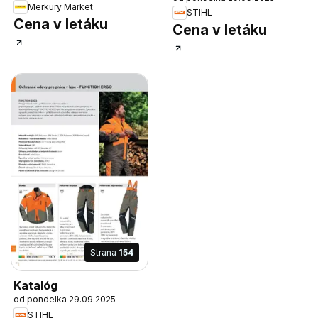
Merkury Market
STIHL
Cena v letáku
Cena v letáku
Strana
154
Katalóg
od pondelka 29.09.2025
STIHL