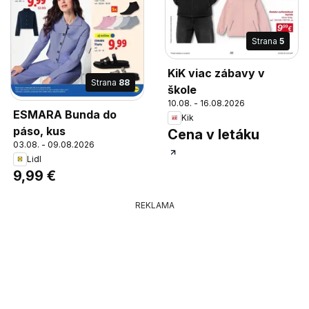
Strana
5
KiK viac zábavy v
Strana
88
škole
10.08. - 16.08.2026
ESMARA Bunda do
Kik
páso, kus
Cena v letáku
03.08. - 09.08.2026
Lidl
9,99 €
REKLAMA