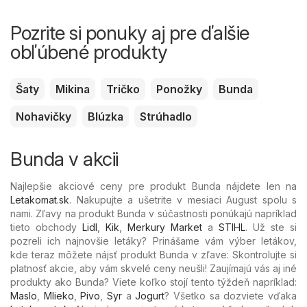
Pozrite si ponuky aj pre ďalšie
obľúbené produkty
Šaty
Mikina
Tričko
Ponožky
Bunda
Nohavičky
Blúzka
Strúhadlo
Bunda v akcii
Najlepšie akciové ceny pre produkt Bunda nájdete len na
Letakomat.sk
. Nakupujte a ušetrite v mesiaci August spolu s
nami. Zľavy na produkt Bunda v súčastnosti ponúkajú napríklad
tieto obchody
Lidl
,
Kik
,
Merkury Market
a
STIHL
. Už ste si
pozreli ich najnovšie letáky? Prinášame vám výber letákov,
kde teraz môžete nájsť produkt Bunda v zľave: Skontrolujte si
platnosť akcie, aby vám skvelé ceny neušli! Zaujímajú vás aj iné
produkty ako Bunda? Viete koľko stojí tento týždeň napríklad:
Maslo
,
Mlieko
,
Pivo
,
Syr
a
Jogurt
? Všetko sa dozviete vďaka