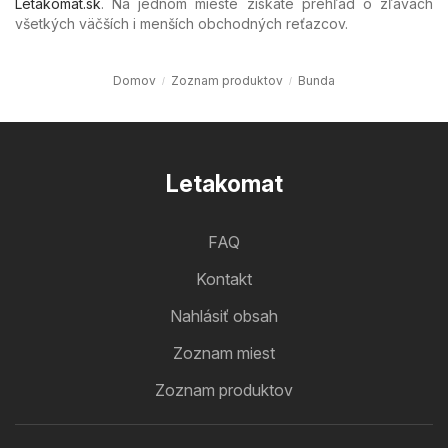
Letakomat.sk
. Na jednom mieste získate prehľad o zľavách
všetkých väčších i menších obchodných reťazcov.
Domov
Zoznam produktov
Bunda
Letakomat
FAQ
Kontakt
Nahlásiť obsah
Zoznam miest
Zoznam produktov